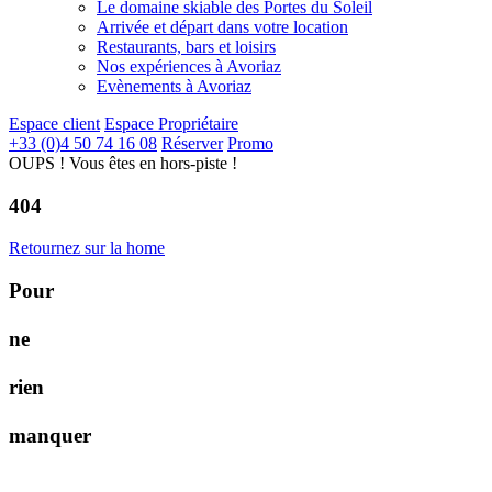
Le domaine skiable des Portes du Soleil
Arrivée et départ dans votre location
Restaurants, bars et loisirs
Nos expériences à Avoriaz
Evènements à Avoriaz
Espace client
Espace Propriétaire
+33 (0)4 50 74 16 08
Réserver
Promo
OUPS ! Vous êtes en hors-piste !
404
Retournez sur la home
P
o
u
r
n
e
r
i
e
n
m
a
n
q
u
e
r