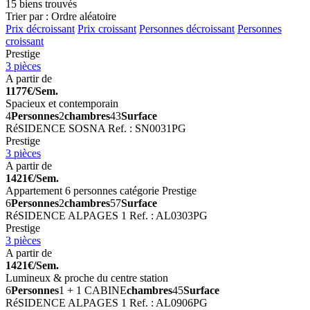
15 biens trouvés
Trier par : Ordre aléatoire
Prix décroissant
Prix croissant
Personnes décroissant
Personnes
croissant
Prestige
3 pièces
A partir de
1177€/Sem.
Spacieux et contemporain
4
Personnes
2
chambres
43
Surface
RéSIDENCE SOSNA
Ref. : SN0031PG
Prestige
3 pièces
A partir de
1421€/Sem.
Appartement 6 personnes catégorie Prestige
6
Personnes
2
chambres
57
Surface
RéSIDENCE ALPAGES 1
Ref. : AL0303PG
Prestige
3 pièces
A partir de
1421€/Sem.
Lumineux & proche du centre station
6
Personnes
1 + 1 CABINE
chambres
45
Surface
RéSIDENCE ALPAGES 1
Ref. : AL0906PG