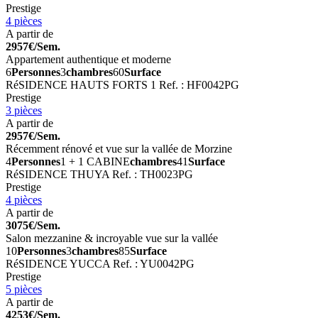
Prestige
4 pièces
A partir de
2957€/Sem.
Appartement authentique et moderne
6
Personnes
3
chambres
60
Surface
RéSIDENCE HAUTS FORTS 1
Ref. : HF0042PG
Prestige
3 pièces
A partir de
2957€/Sem.
Récemment rénové et vue sur la vallée de Morzine
4
Personnes
1 + 1 CABINE
chambres
41
Surface
RéSIDENCE THUYA
Ref. : TH0023PG
Prestige
4 pièces
A partir de
3075€/Sem.
Salon mezzanine & incroyable vue sur la vallée
10
Personnes
3
chambres
85
Surface
RéSIDENCE YUCCA
Ref. : YU0042PG
Prestige
5 pièces
A partir de
4253€/Sem.