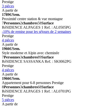
Prestige
3 pièces
A partir de
1789€/Sem.
Proximité centre station & vue montagne
7
Personnes
2
chambres
58
Surface
RéSIDENCE ALPAGES 1
Ref. : AL0505PG
-10% de remise pour les séjours de 2 semaines
Prestige
4 pièces
A partir de
1966€/Sem.
Style moderne et Alpin avec cheminée
7
Personnes
3
chambres
89
Surface
RéSIDENCE SASSANKA
Ref. : SK0062PG
Prestige
4 pièces
A partir de
1966€/Sem.
Appartement pour 6-8 personnes Prestige
8
Personnes
3
chambres
68
Surface
RéSIDENCE ALPAGES 1
Ref. : AL0701PG
Prestige
5 pièces
A partir de