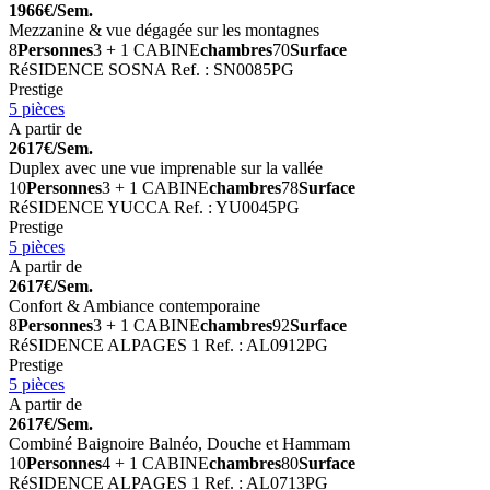
1966€/Sem.
Mezzanine & vue dégagée sur les montagnes
8
Personnes
3 + 1 CABINE
chambres
70
Surface
RéSIDENCE SOSNA
Ref. : SN0085PG
Prestige
5 pièces
A partir de
2617€/Sem.
Duplex avec une vue imprenable sur la vallée
10
Personnes
3 + 1 CABINE
chambres
78
Surface
RéSIDENCE YUCCA
Ref. : YU0045PG
Prestige
5 pièces
A partir de
2617€/Sem.
Confort & Ambiance contemporaine
8
Personnes
3 + 1 CABINE
chambres
92
Surface
RéSIDENCE ALPAGES 1
Ref. : AL0912PG
Prestige
5 pièces
A partir de
2617€/Sem.
Combiné Baignoire Balnéo, Douche et Hammam
10
Personnes
4 + 1 CABINE
chambres
80
Surface
RéSIDENCE ALPAGES 1
Ref. : AL0713PG