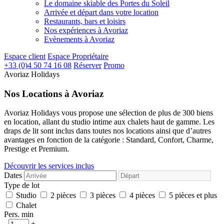
Le domaine skiable des Portes du Soleil
Arrivée et départ dans votre location
Restaurants, bars et loisirs
Nos expériences à Avoriaz
Evènements à Avoriaz
Espace client
Espace Propriétaire
+33 (0)4 50 74 16 08
Réserver
Promo
Avoriaz Holidays
Nos Locations à Avoriaz
Avoriaz Holidays vous propose une sélection de plus de 300 biens
en location, allant du studio intime aux chalets haut de gamme. Les
draps de lit sont inclus dans toutes nos locations ainsi que d’autres
avantages en fonction de la catégorie : Standard, Confort, Charme,
Prestige et Premium.
Découvrir les services inclus
Dates
Type de lot
Studio
2 pièces
3 pièces
4 pièces
5 pièces et plus
Chalet
Pers. min
-
+