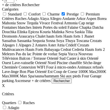
+ de critères
Rechercher
Catégories
Standard
Confort
Charme
Prestige
Premium
Critères
Ruches
Adagio
Alaya
Allegro
Andante
Arkor
Aspen
Borea
Mahonia
Snow
Tequila
Vivace
Festival
Armonia
Cap neige
Fontaines blanches
Intrets
Portes du soleil
Falaise
Chapka
Datcha
Douchka
Elinka
Epicea
Kouria
Malinka
Neva
Saskia
Tilia
Dromonts
Araucarya
Chalet hauts forts
Hauts forts 1
Jhanet
Sassafras
Sassanka
Sequoia
Sosna
Soya
Thuya
Toscana
Crozats
Alpages 1
Alpages 2
Antares
Aster
Atria
Cridelf
Crozats
Multivacances
Hauts Forts
Babayaga
Cedrat
Cedrela
Hauts forts 2
Melezes
Pas du lac
Pointe de vorlaz
Sepia
Yucca
Nouveau
Télévision
Balcon / Terrasse
Orienté Sud
Casier à skis
Orienté
Ouest
Lave-vaisselle
Orienté Nord
Piscine chauffée
Sèche-linge
Cheminée
Connexion WIFI
Four à micro-ondes
Animaux refusés
Lave-linge
Bon Plan
Orienté Est
Coup de Coeur
1000€ Max
2000€
Max
3000€ Max
Spa/sauna/hammam
Ski aux pieds
Four
Garage
parking
Ascenseur
+ de critères
X
Critères
Quartiers
Ruches
Adagio