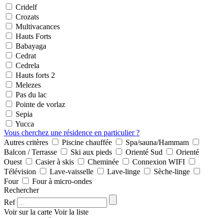
Cridelf
Crozats
Multivacances
Hauts Forts
Babayaga
Cedrat
Cedrela
Hauts forts 2
Melezes
Pas du lac
Pointe de vorlaz
Sepia
Yucca
Vous cherchez une résidence en particulier ?
Autres critères
Piscine chauffée
Spa/sauna/Hammam
Balcon / Terrasse
Ski aux pieds
Orienté Sud
Orienté
Ouest
Casier à skis
Cheminée
Connexion WIFI
Télévision
Lave-vaisselle
Lave-linge
Sèche-linge
Four
Four à micro-ondes
Rechercher
Ref
Voir sur la carte
Voir la liste