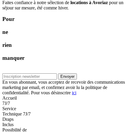
Faites confiance à notre sélection de
locations à Avoriaz
pour un
séjour sur mesure, été comme hiver.
P
o
u
r
n
e
r
i
e
n
m
a
n
q
u
e
r
Envoyer
En vous abonnant, vous acceptez de recevoir des communications
marketing par email, et confirmez avoir lu la politique de
confidentialité. Pour vous désinscrire
ici
Accueil
7J/7
Service
Technique 7J/7
Draps
Inclus
Possibilité de