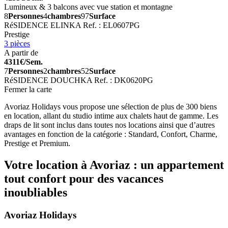
Lumineux & 3 balcons avec vue station et montagne
8
Personnes
4
chambres
97
Surface
RéSIDENCE ELINKA
Ref. : EL0607PG
Prestige
3 pièces
A partir de
4311€/Sem.
7
Personnes
2
chambres
52
Surface
RéSIDENCE DOUCHKA
Ref. : DK0620PG
Fermer la carte
Avoriaz Holidays vous propose une sélection de plus de 300 biens
en location, allant du studio intime aux chalets haut de gamme. Les
draps de lit sont inclus dans toutes nos locations ainsi que d’autres
avantages en fonction de la catégorie : Standard, Confort, Charme,
Prestige et Premium.
Votre location à Avoriaz : un appartement
tout confort pour des vacances
inoubliables
Avoriaz Holidays