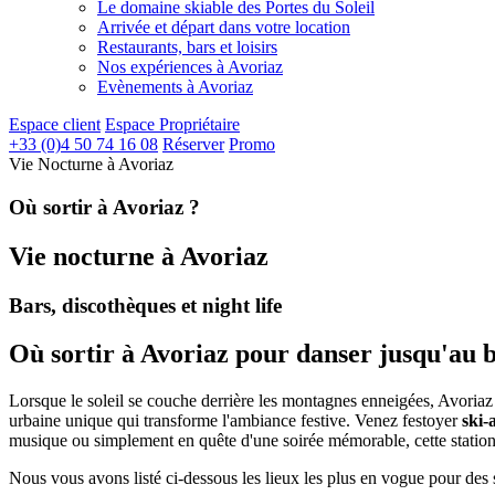
Le domaine skiable des Portes du Soleil
Arrivée et départ dans votre location
Restaurants, bars et loisirs
Nos expériences à Avoriaz
Evènements à Avoriaz
Espace client
Espace Propriétaire
+33 (0)4 50 74 16 08
Réserver
Promo
Vie Nocturne à Avoriaz
Où sortir à Avoriaz ?
Vie nocturne à Avoriaz
Bars, discothèques et night life
Où sortir à Avoriaz pour danser jusqu'au b
Lorsque le soleil se couche derrière les montagnes enneigées, Avoriaz 
urbaine unique qui transforme l'ambiance festive. Venez festoyer
ski-
musique ou simplement en quête d'une soirée mémorable, cette station
Nous vous avons listé ci-dessous les lieux les plus en vogue pour des