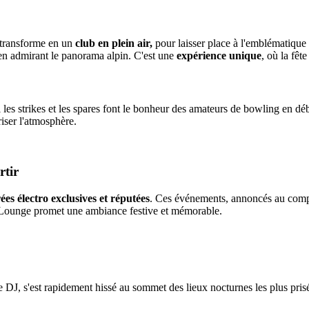
 transforme en un
club en plein air,
pour laisser place à l'emblématique
 en admirant le panorama alpin. C'est une
expérience unique
, où la fê
i les strikes et les spares font le bonheur des amateurs de bowling en d
triser l'atmosphère.
rtir
rées électro exclusives et réputées
. Ces événements, annoncés au comp
u Lounge promet une ambiance festive et mémorable.
e DJ, s'est rapidement hissé au sommet des lieux nocturnes les plus pri