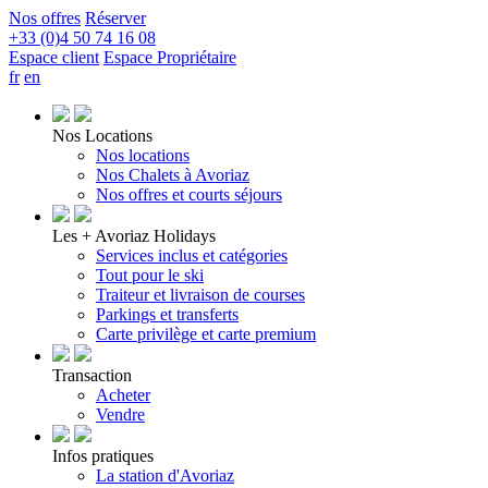
Nos offres
Réserver
+33 (0)4 50 74 16 08
Espace client
Espace Propriétaire
fr
en
Nos Locations
Nos locations
Nos Chalets à Avoriaz
Nos offres et courts séjours
Les + Avoriaz Holidays
Services inclus et catégories
Tout pour le ski
Traiteur et livraison de courses
Parkings et transferts
Carte privilège et carte premium
Transaction
Acheter
Vendre
Infos pratiques
La station d'Avoriaz