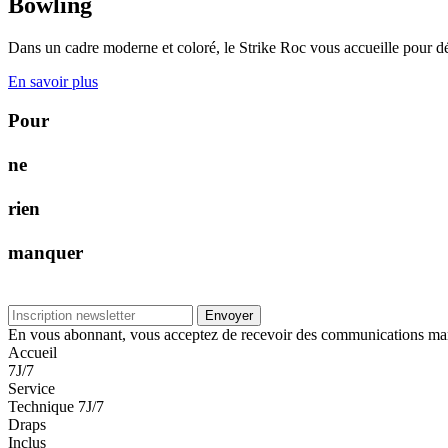
Bowling
Dans un cadre moderne et coloré, le Strike Roc vous accueille pour d
En savoir plus
P
o
u
r
n
e
r
i
e
n
m
a
n
q
u
e
r
Envoyer
En vous abonnant, vous acceptez de recevoir des communications market
Accueil
7J/7
Service
Technique 7J/7
Draps
Inclus