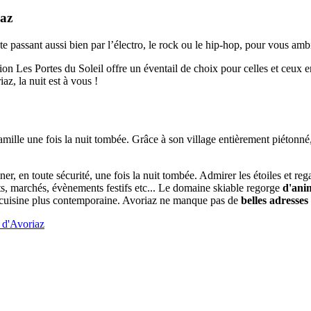
iaz
 passant aussi bien par l’électro, le rock ou le hip-hop, pour vous ambi
tion Les Portes du Soleil offre un éventail de choix pour celles et ceux 
iaz, la nuit est à vous !
amille une fois la nuit tombée. Grâce à son village entièrement piétonn
âner, en toute sécurité, une fois la nuit tombée. Admirer les étoiles et r
rts, marchés, évènements festifs etc... Le domaine skiable regorge
d'ani
e ou cuisine plus contemporaine. Avoriaz ne manque pas de
belles adresses
e d'Avoriaz