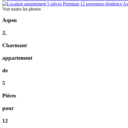
Voir toutes les photos
A
s
p
e
n
2
,
C
h
a
r
m
a
n
t
a
p
p
a
r
t
e
m
e
n
t
d
e
5
P
i
è
c
e
s
p
o
u
r
1
2