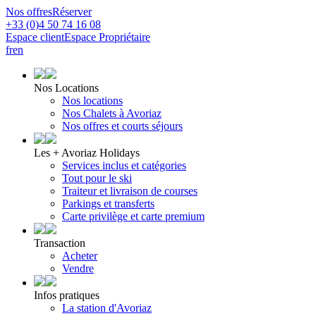
Nos offres
Réserver
+33 (0)4 50 74 16 08
Espace client
Espace Propriétaire
fr
en
Nos Locations
Nos locations
Nos Chalets à Avoriaz
Nos offres et courts séjours
Les + Avoriaz Holidays
Services inclus et catégories
Tout pour le ski
Traiteur et livraison de courses
Parkings et transferts
Carte privilège et carte premium
Transaction
Acheter
Vendre
Infos pratiques
La station d'Avoriaz