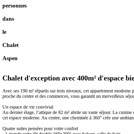
p
e
r
s
o
n
n
e
s
d
a
n
s
l
e
C
h
a
l
e
t
A
s
p
e
n
Chalet d'exception avec 400m² d'espace bi
Avec ses 190 m² répartis sur trois niveaux, cet appartement moderne p
proche du centre et des commerces, vous garantit un merveilleux séjo
Un espace de vie convivial
Au dernier étage, l’attique de 82 m² abrite un vaste séjour. La cuisine
cet espace moderne. Au centre, une cheminée à 360° crée une ambiance
Quatre suites pensées pour votre confort
- 1 grande suite (lit double 160x200) avec balcon, salle de bain