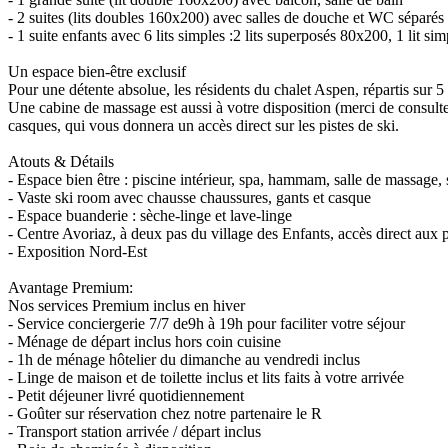
- 2 suites (lits doubles 160x200) avec salles de douche et WC séparés
- 1 suite enfants avec 6 lits simples :2 lits superposés 80x200, 1 lit 
Un espace bien-être exclusif
Pour une détente absolue, les résidents du chalet Aspen, répartis sur
Une cabine de massage est aussi à votre disposition (merci de consulte
casques, qui vous donnera un accès direct sur les pistes de ski.
Atouts & Détails
- Espace bien être : piscine intérieur, spa, hammam, salle de massage, 
- Vaste ski room avec chausse chaussures, gants et casque
- Espace buanderie : sèche-linge et lave-linge
- Centre Avoriaz, à deux pas du village des Enfants, accès direct aux 
- Exposition Nord-Est
Avantage Premium:
Nos services Premium inclus en hiver
- Service conciergerie 7/7 de9h à 19h pour faciliter votre séjour
- Ménage de départ inclus hors coin cuisine
- 1h de ménage hôtelier du dimanche au vendredi inclus
- Linge de maison et de toilette inclus et lits faits à votre arrivée
- Petit déjeuner livré quotidiennement
- Goûter sur réservation chez notre partenaire le R
- Transport station arrivée / départ inclus