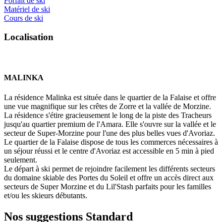
Forfait de ski
Matériel de ski
Cours de ski
L
o
c
a
l
i
s
a
t
i
o
n
MALINKA
La résidence Malinka est située dans le quartier de la Falaise et offre
une vue magnifique sur les crêtes de Zorre et la vallée de Morzine.
La résidence s'étire gracieusement le long de la piste des Tracheurs
jusqu'au quartier premium de l'Amara. Elle s'ouvre sur la vallée et le
secteur de Super-Morzine pour l'une des plus belles vues d'Avoriaz.
Le quartier de la Falaise dispose de tous les commerces nécessaires à
un séjour réussi et le centre d'Avoriaz est accessible en 5 min à pied
seulement.
Le départ à ski permet de rejoindre facilement les différents secteurs
du domaine skiable des Portes du Soleil et offre un accès direct aux
secteurs de Super Morzine et du Lil'Stash parfaits pour les familles
et/ou les skieurs débutants.
Nos suggestions
Standard