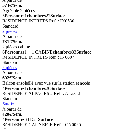
A partir de
573€/Sem.
Agréable 2 pièces
5
Personnes
1
chambres
27
Surface
RéSIDENCE INTRETS
Ref. : IN0530
Standard
2 pièces
A partir de
731€/Sem.
2 pièces cabine
6
Personnes
1 + 1 CABINE
chambres
33
Surface
RéSIDENCE INTRETS
Ref. : IN0607
Standard
2 pièces
A partir de
692€/Sem.
Balcon ensoleillé avec vue sur la station et accès
4
Personnes
1
chambres
26
Surface
RéSIDENCE ALPAGES 2
Ref. : AL2313
Standard
Studio
A partir de
420€/Sem.
4
Personnes
STD
21
Surface
RéSIDENCE CAP NEIGE
Ref. : CN0025