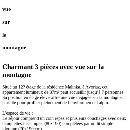
v
u
e
s
u
r
l
a
m
o
n
t
a
g
n
e
Charmant 3 pièces avec vue sur la
montagne
Situé au 12? étage de la résidence Malinka, à Avoriaz, cet
appartement lumineux de 37m² peut accueillir jusqu’à 7 personnes.
Sa position en étage élevé offre une vue dégagée sur la montagne,
parfaite pour profiter pleinement de l’environnement alpin.
L'espace de vie :
Le séjour comprend un coin repas et plusieurs couchages avec deux
banquettes-lits simples (80x190) complétées par un lit simple
gigogne (70x190 cm).