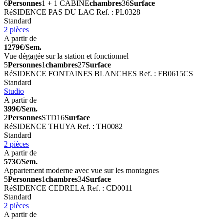
6
Personnes
1 + 1 CABINE
chambres
36
Surface
RéSIDENCE PAS DU LAC
Ref. : PL0328
Standard
2 pièces
A partir de
1279€/Sem.
Vue dégagée sur la station et fonctionnel
5
Personnes
1
chambres
27
Surface
RéSIDENCE FONTAINES BLANCHES
Ref. : FB0615CS
Standard
Studio
A partir de
399€/Sem.
2
Personnes
STD
16
Surface
RéSIDENCE THUYA
Ref. : TH0082
Standard
2 pièces
A partir de
573€/Sem.
Appartement moderne avec vue sur les montagnes
5
Personnes
1
chambres
34
Surface
RéSIDENCE CEDRELA
Ref. : CD0011
Standard
2 pièces
A partir de