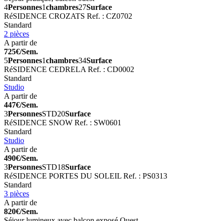
4
Personnes
1
chambres
27
Surface
RéSIDENCE CROZATS
Ref. : CZ0702
Standard
2 pièces
A partir de
725€/Sem.
5
Personnes
1
chambres
34
Surface
RéSIDENCE CEDRELA
Ref. : CD0002
Standard
Studio
A partir de
447€/Sem.
3
Personnes
STD
20
Surface
RéSIDENCE SNOW
Ref. : SW0601
Standard
Studio
A partir de
490€/Sem.
3
Personnes
STD
18
Surface
RéSIDENCE PORTES DU SOLEIL
Ref. : PS0313
Standard
3 pièces
A partir de
820€/Sem.
Séjour lumineux avec balcon exposé Ouest