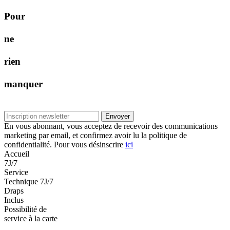
P
o
u
r
n
e
r
i
e
n
m
a
n
q
u
e
r
Envoyer
En vous abonnant, vous acceptez de recevoir des communications
marketing par email, et confirmez avoir lu la politique de
confidentialité. Pour vous désinscrire
ici
Accueil
7J/7
Service
Technique 7J/7
Draps
Inclus
Possibilité de
service à la carte