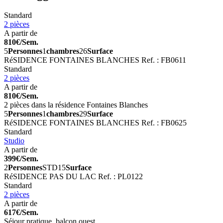
Standard
2 pièces
A partir de
810€/Sem.
5
Personnes
1
chambres
26
Surface
RéSIDENCE FONTAINES BLANCHES
Ref. : FB0611
Standard
2 pièces
A partir de
810€/Sem.
2 pièces dans la résidence Fontaines Blanches
5
Personnes
1
chambres
29
Surface
RéSIDENCE FONTAINES BLANCHES
Ref. : FB0625
Standard
Studio
A partir de
399€/Sem.
2
Personnes
STD
15
Surface
RéSIDENCE PAS DU LAC
Ref. : PL0122
Standard
2 pièces
A partir de
617€/Sem.
Séjour pratique, balcon ouest