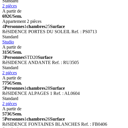
Standard
2 pièces
A partir de
692€/Sem.
Appartement 2 pièces
4
Personnes
1
chambres
25
Surface
RéSIDENCE PORTES DU SOLEIL
Ref. : PS0713
Standard
Studio
A partir de
315€/Sem.
3
Personnes
STD
20
Surface
RéSIDENCE ANDANTE
Ref. : RU3505
Standard
2 pièces
A partir de
775€/Sem.
5
Personnes
1
chambres
28
Surface
RéSIDENCE ALPAGES 1
Ref. : AL0604
Standard
2 pièces
A partir de
573€/Sem.
5
Personnes
1
chambres
26
Surface
RéSIDENCE FONTAINES BLANCHES
Ref. : FB0406