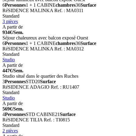
6
Personnes
1 + 1 CABINE
chambres
36
Surface
RéSIDENCE MALINKA
Ref. : MA0311
Standard
3 pièces
A partir de
934€/Sem.
Séjour chaleureux avec balcon exposé Ouest
6
Personnes
1 + 1 CABINE
chambres
36
Surface
RéSIDENCE MALINKA
Ref. : MA0312
Standard
Studio
A partir de
447€/Sem.
Studio situé dans le quartier des Ruches
3
Personnes
STD
20
Surface
RéSIDENCE ADAGIO
Ref. : RU1407
Standard
Studio
A partir de
569€/Sem.
4
Personnes
STD CABINE
21
Surface
RéSIDENCE TILIA
Ref. : TI0815
Standard
2 pièces