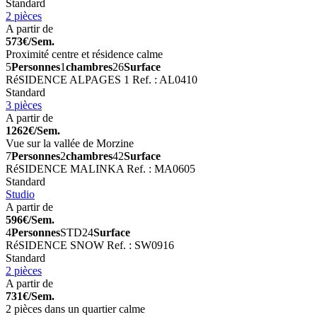
Standard
2 pièces
A partir de
573€/Sem.
Proximité centre et résidence calme
5
Personnes
1
chambres
26
Surface
RéSIDENCE ALPAGES 1
Ref. : AL0410
Standard
3 pièces
A partir de
1262€/Sem.
Vue sur la vallée de Morzine
7
Personnes
2
chambres
42
Surface
RéSIDENCE MALINKA
Ref. : MA0605
Standard
Studio
A partir de
596€/Sem.
4
Personnes
STD
24
Surface
RéSIDENCE SNOW
Ref. : SW0916
Standard
2 pièces
A partir de
731€/Sem.
2 pièces dans un quartier calme