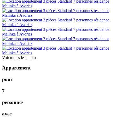
Voir toutes les photos
A
p
p
a
r
t
e
m
e
n
t
p
o
u
r
7
p
e
r
s
o
n
n
e
s
a
v
e
c