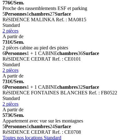
776€/Sem.
Proche des rassemblements ESF et parking
5
Personnes
1
chambres
27
Surface
RéSIDENCE MALINKA
Ref. : MA0815
Standard
2 pièces
A partir de
731€/Sem.
2 pièces cabine au pied des pistes
6
Personnes
1 + 1 CABINE
chambres
36
Surface
RéSIDENCE CEDRAT
Ref. : CE0101
Standard
2 pièces
A partir de
731€/Sem.
6
Personnes
1 + 1 CABINE
chambres
32
Surface
RéSIDENCE FONTAINES BLANCHES
Ref. : FB0522
Standard
2 pièces
A partir de
573€/Sem.
Appartement avec vue sur les montagnes
5
Personnes
1
chambres
24
Surface
RéSIDENCE CEDRAT
Ref. : CE0708
Toutes nos locations Standard