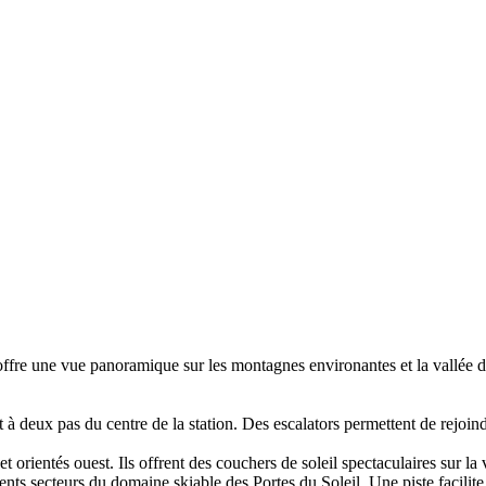
t offre une vue panoramique sur les montagnes environantes et la vallée
t à deux pas du centre de la station. Des escalators permettent de rejoin
rientés ouest. Ils offrent des couchers de soleil spectaculaires sur la v
nts secteurs du domaine skiable des Portes du Soleil. Une piste facilite 