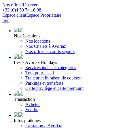
Nos offres
Réserver
+33 (0)4 50 74 16 08
Espace client
Espace Propriétaire
fr
en
Nos Locations
Nos locations
Nos Chalets à Avoriaz
Nos offres et courts séjours
Les + Avoriaz Holidays
Services inclus et catégories
Tout pour le ski
Traiteur et livraison de courses
Parkings et transferts
Carte privilège et carte premium
Transaction
Acheter
Vendre
Infos pratiques
La station d'Avoriaz