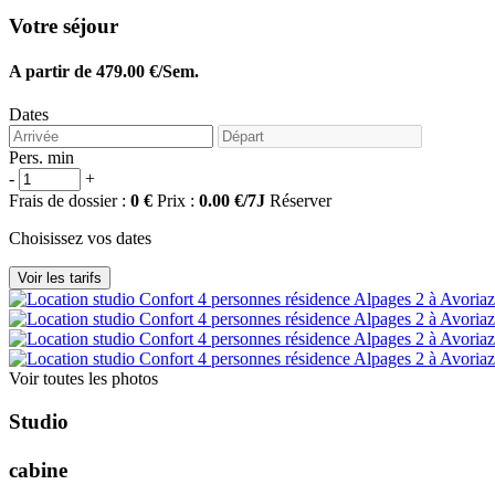
Votre séjour
A partir de 479.00 €/Sem.
Dates
Pers. min
-
+
Frais de dossier :
0 €
Prix :
0.00 €/7J
Réserver
Choisissez vos dates
Voir toutes les photos
S
t
u
d
i
o
c
a
b
i
n
e