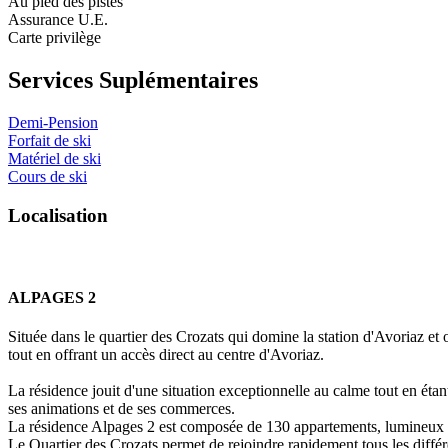
Au pied des pistes
Assurance U.E.
Carte privilège
Services Suplémentaires
Demi-Pension
Forfait de ski
Matériel de ski
Cours de ski
L
o
c
a
l
i
s
a
t
i
o
n
ALPAGES 2
Située dans le quartier des Crozats qui domine la station d'Avoriaz e
tout en offrant un accès direct au centre d'Avoriaz.
La résidence jouit d'une situation exceptionnelle au calme tout en étan
ses animations et de ses commerces.
La résidence Alpages 2 est composée de 130 appartements, lumineux et o
Le Quartier des Crozats permet de rejoindre rapidement tous les différe