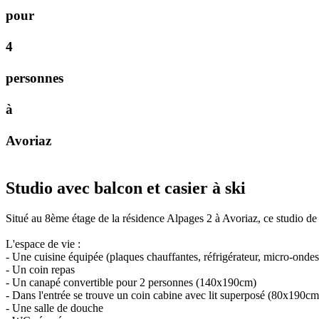
p
o
u
r
4
p
e
r
s
o
n
n
e
s
à
A
v
o
r
i
a
z
Studio avec balcon et casier à ski
Situé au 8ème étage de la résidence Alpages 2 à Avoriaz, ce studio d
L'espace de vie :
- Une cuisine équipée (plaques chauffantes, réfrigérateur, micro-ondes, l
- Un coin repas
- Un canapé convertible pour 2 personnes (140x190cm)
- Dans l'entrée se trouve un coin cabine avec lit superposé (80x190cm
- Une salle de douche