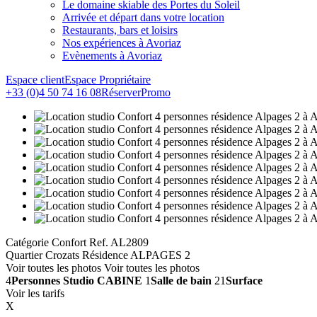
Le domaine skiable des Portes du Soleil
Arrivée et départ dans votre location
Restaurants, bars et loisirs
Nos expériences à Avoriaz
Evènements à Avoriaz
Espace client
Espace Propriétaire
+33 (0)4 50 74 16 08
Réserver
Promo
Catégorie Confort
Ref. AL2809
Quartier Crozats
Résidence ALPAGES 2
Voir toutes les photos
Voir toutes les photos
4
Personnes
Studio CABINE
1
Salle de bain
21
Surface
Voir les tarifs
X