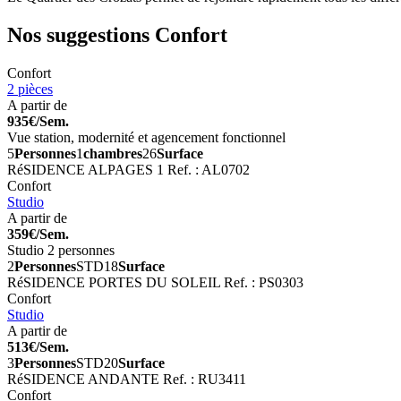
Nos suggestions
Confort
Confort
2 pièces
A partir de
935€/Sem.
Vue station, modernité et agencement fonctionnel
5
Personnes
1
chambres
26
Surface
RéSIDENCE ALPAGES 1
Ref. : AL0702
Confort
Studio
A partir de
359€/Sem.
Studio 2 personnes
2
Personnes
STD
18
Surface
RéSIDENCE PORTES DU SOLEIL
Ref. : PS0303
Confort
Studio
A partir de
513€/Sem.
3
Personnes
STD
20
Surface
RéSIDENCE ANDANTE
Ref. : RU3411
Confort