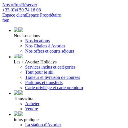
Nos offres
Réserver
+33 (0)4 50 74 16 08
Espace client
Espace Propriétaire
fr
en
Nos Locations
Nos locations
Nos Chalets à Avoriaz
Nos offres et courts séjours
Les + Avoriaz Holidays
Services inclus et catégories
Tout pour le ski
Traiteur et livraison de courses
Parkings et transferts
Carte privilège et carte premium
Transaction
Acheter
Vendre
Infos pratiques
La station d'Avoriaz