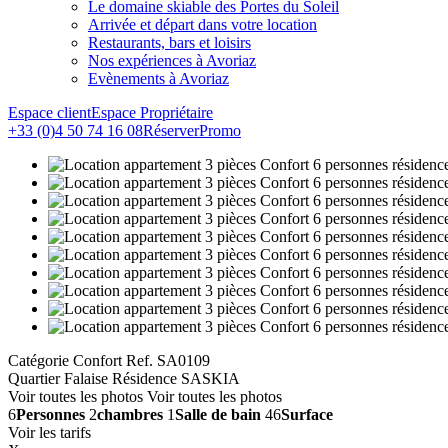
Le domaine skiable des Portes du Soleil
Arrivée et départ dans votre location
Restaurants, bars et loisirs
Nos expériences à Avoriaz
Evènements à Avoriaz
Espace client
Espace Propriétaire
+33 (0)4 50 74 16 08
Réserver
Promo
Catégorie Confort
Ref. SA0109
Quartier Falaise
Résidence SASKIA
Voir toutes les photos
Voir toutes les photos
6
Personnes
2
chambres
1
Salle de bain
46
Surface
Voir les tarifs