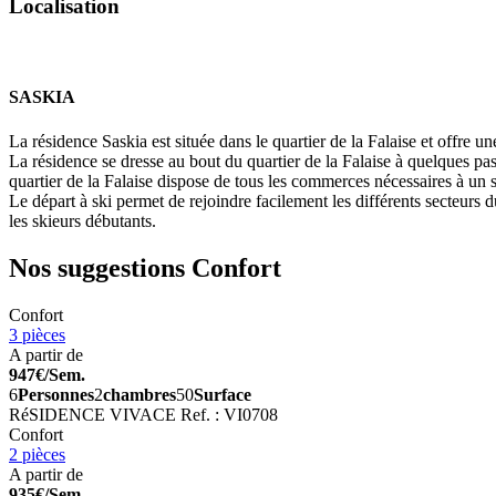
L
o
c
a
l
i
s
a
t
i
o
n
SASKIA
La résidence Saskia est située dans le quartier de la Falaise et offre u
La résidence se dresse au bout du quartier de la Falaise à quelques pa
quartier de la Falaise dispose de tous les commerces nécessaires à un s
Le départ à ski permet de rejoindre facilement les différents secteurs 
les skieurs débutants.
Nos suggestions
Confort
Confort
3 pièces
A partir de
947€/Sem.
6
Personnes
2
chambres
50
Surface
RéSIDENCE VIVACE
Ref. : VI0708
Confort
2 pièces
A partir de
935€/Sem.