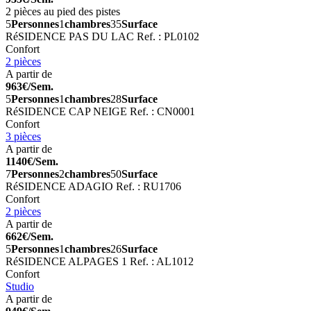
2 pièces au pied des pistes
5
Personnes
1
chambres
35
Surface
RéSIDENCE PAS DU LAC
Ref. : PL0102
Confort
2 pièces
A partir de
963€/Sem.
5
Personnes
1
chambres
28
Surface
RéSIDENCE CAP NEIGE
Ref. : CN0001
Confort
3 pièces
A partir de
1140€/Sem.
7
Personnes
2
chambres
50
Surface
RéSIDENCE ADAGIO
Ref. : RU1706
Confort
2 pièces
A partir de
662€/Sem.
5
Personnes
1
chambres
26
Surface
RéSIDENCE ALPAGES 1
Ref. : AL1012
Confort
Studio
A partir de