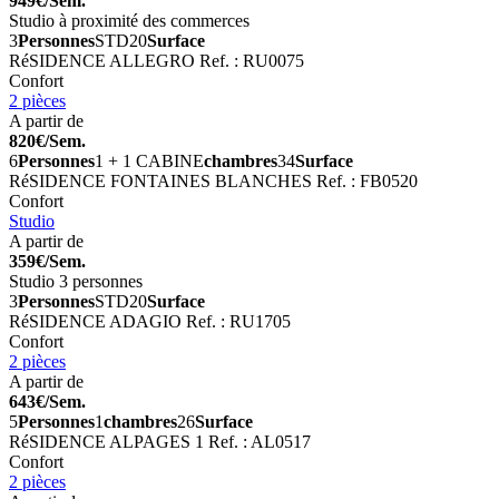
949€/Sem.
Studio à proximité des commerces
3
Personnes
STD
20
Surface
RéSIDENCE ALLEGRO
Ref. : RU0075
Confort
2 pièces
A partir de
820€/Sem.
6
Personnes
1 + 1 CABINE
chambres
34
Surface
RéSIDENCE FONTAINES BLANCHES
Ref. : FB0520
Confort
Studio
A partir de
359€/Sem.
Studio 3 personnes
3
Personnes
STD
20
Surface
RéSIDENCE ADAGIO
Ref. : RU1705
Confort
2 pièces
A partir de
643€/Sem.
5
Personnes
1
chambres
26
Surface
RéSIDENCE ALPAGES 1
Ref. : AL0517
Confort
2 pièces