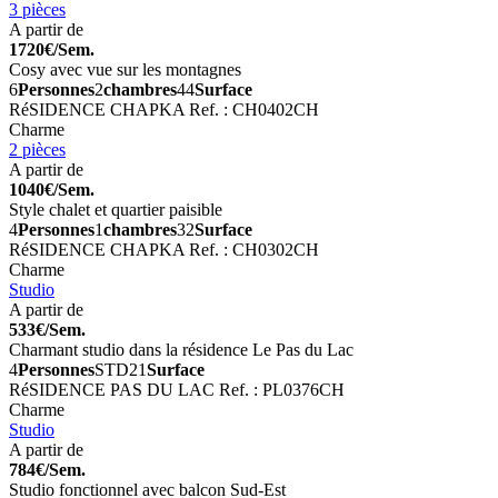
3 pièces
A partir de
1720€/Sem.
Cosy avec vue sur les montagnes
6
Personnes
2
chambres
44
Surface
RéSIDENCE CHAPKA
Ref. : CH0402CH
Charme
2 pièces
A partir de
1040€/Sem.
Style chalet et quartier paisible
4
Personnes
1
chambres
32
Surface
RéSIDENCE CHAPKA
Ref. : CH0302CH
Charme
Studio
A partir de
533€/Sem.
Charmant studio dans la résidence Le Pas du Lac
4
Personnes
STD
21
Surface
RéSIDENCE PAS DU LAC
Ref. : PL0376CH
Charme
Studio
A partir de
784€/Sem.
Studio fonctionnel avec balcon Sud-Est