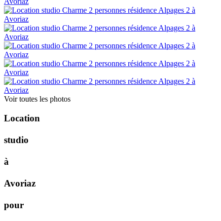
Voir toutes les photos
L
o
c
a
t
i
o
n
s
t
u
d
i
o
à
A
v
o
r
i
a
z
p
o
u
r