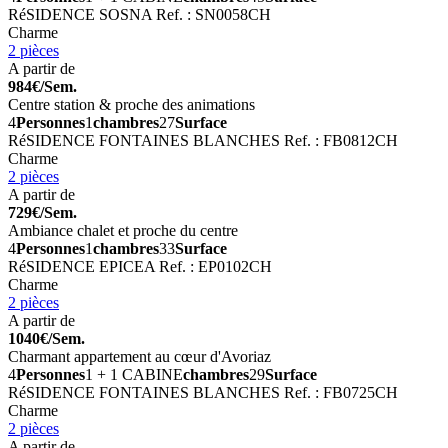
RéSIDENCE SOSNA
Ref. : SN0058CH
Charme
2 pièces
A partir de
984€/Sem.
Centre station & proche des animations
4
Personnes
1
chambres
27
Surface
RéSIDENCE FONTAINES BLANCHES
Ref. : FB0812CH
Charme
2 pièces
A partir de
729€/Sem.
Ambiance chalet et proche du centre
4
Personnes
1
chambres
33
Surface
RéSIDENCE EPICEA
Ref. : EP0102CH
Charme
2 pièces
A partir de
1040€/Sem.
Charmant appartement au cœur d'Avoriaz
4
Personnes
1 + 1 CABINE
chambres
29
Surface
RéSIDENCE FONTAINES BLANCHES
Ref. : FB0725CH
Charme
2 pièces
A partir de