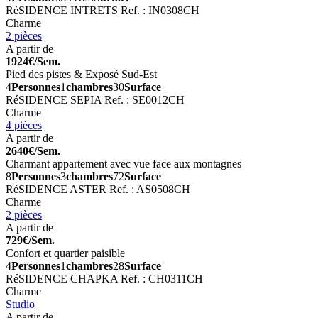
RéSIDENCE INTRETS
Ref. : IN0308CH
Charme
2 pièces
A partir de
1924€/Sem.
Pied des pistes & Exposé Sud-Est
4
Personnes
1
chambres
30
Surface
RéSIDENCE SEPIA
Ref. : SE0012CH
Charme
4 pièces
A partir de
2640€/Sem.
Charmant appartement avec vue face aux montagnes
8
Personnes
3
chambres
72
Surface
RéSIDENCE ASTER
Ref. : AS0508CH
Charme
2 pièces
A partir de
729€/Sem.
Confort et quartier paisible
4
Personnes
1
chambres
28
Surface
RéSIDENCE CHAPKA
Ref. : CH0311CH
Charme
Studio
A partir de