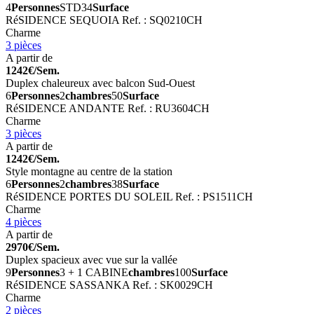
4
Personnes
STD
34
Surface
RéSIDENCE SEQUOIA
Ref. : SQ0210CH
Charme
3 pièces
A partir de
1242€/Sem.
Duplex chaleureux avec balcon Sud-Ouest
6
Personnes
2
chambres
50
Surface
RéSIDENCE ANDANTE
Ref. : RU3604CH
Charme
3 pièces
A partir de
1242€/Sem.
Style montagne au centre de la station
6
Personnes
2
chambres
38
Surface
RéSIDENCE PORTES DU SOLEIL
Ref. : PS1511CH
Charme
4 pièces
A partir de
2970€/Sem.
Duplex spacieux avec vue sur la vallée
9
Personnes
3 + 1 CABINE
chambres
100
Surface
RéSIDENCE SASSANKA
Ref. : SK0029CH
Charme
2 pièces