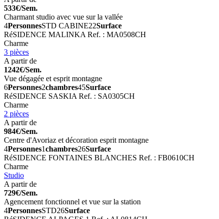
533€/Sem.
Charmant studio avec vue sur la vallée
4
Personnes
STD CABINE
22
Surface
RéSIDENCE MALINKA
Ref. : MA0508CH
Charme
3 pièces
A partir de
1242€/Sem.
Vue dégagée et esprit montagne
6
Personnes
2
chambres
45
Surface
RéSIDENCE SASKIA
Ref. : SA0305CH
Charme
2 pièces
A partir de
984€/Sem.
Centre d'Avoriaz et décoration esprit montagne
4
Personnes
1
chambres
26
Surface
RéSIDENCE FONTAINES BLANCHES
Ref. : FB0610CH
Charme
Studio
A partir de
729€/Sem.
Agencement fonctionnel et vue sur la station
4
Personnes
STD
26
Surface