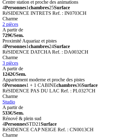
Centre station et proche des animations
4
Personnes
1
chambres
25
Surface
RéSIDENCE INTRETS
Ref. : IN0703CH
Charme
2 pièces
A partir de
729€/Sem.
Proximité Aquariaz et pistes
4
Personnes
1
chambres
24
Surface
RéSIDENCE DATCHA
Ref. : DA0032CH
Charme
3 pièces
A partir de
1242€/Sem.
Appartement moderne et proche des pistes
6
Personnes
1 + 1 CABINE
chambres
36
Surface
RéSIDENCE PAS DU LAC
Ref. : PL0327CH
Charme
Studio
A partir de
533€/Sem.
Rénové & plein sud
4
Personnes
STD
21
Surface
RéSIDENCE CAP NEIGE
Ref. : CN0013CH
Charme