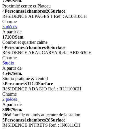
729€/Sem.
Proximité centre et Plateau
4
Personnes
1
chambres
26
Surface
RéSIDENCE ALPAGES 1
Ref. : AL0810CH
Charme
3 pièces
A partir de
1710€/Sem.
Confort et quartier calme
6
Personnes
2
chambres
46
Surface
RéSIDENCE ARAUCARYA
Ref. : AR0063CH
Charme
Studio
A partir de
454€/Sem.
Studio pratique & central
3
Personnes
STD
20
Surface
RéSIDENCE ADAGIO
Ref. : RU1109CH
Charme
2 pièces
A partir de
869€/Sem.
Idéal famille ou amis au centre de la station
5
Personnes
1
chambres
28
Surface
RéSIDENCE INTRETS
Ref. : IN0811CH