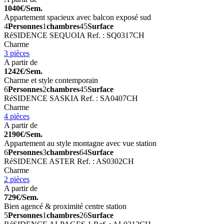
1040€/Sem.
Appartement spacieux avec balcon exposé sud
4
Personnes
1
chambres
45
Surface
RéSIDENCE SEQUOIA
Ref. : SQ0317CH
Charme
3 pièces
A partir de
1242€/Sem.
Charme et style contemporain
6
Personnes
2
chambres
45
Surface
RéSIDENCE SASKIA
Ref. : SA0407CH
Charme
4 pièces
A partir de
2190€/Sem.
Appartement au style montagne avec vue station
6
Personnes
3
chambres
64
Surface
RéSIDENCE ASTER
Ref. : AS0302CH
Charme
2 pièces
A partir de
729€/Sem.
Bien agencé & proximité centre station
5
Personnes
1
chambres
26
Surface