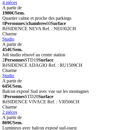
4 pièces
A partir de
1900€/Sem.
Quartier calme et proche des parkings
8
Personnes
3
chambres
60
Surface
RéSIDENCE NEVA
Ref. : NE0302CH
Charme
Studio
A partir de
454€/Sem.
Joli studio rénové au centre station
2
Personnes
STD
19
Surface
RéSIDENCE ADAGIO
Ref. : RU1509CH
Charme
Studio
A partir de
645€/Sem.
Balcon exposé Sud avec vue sur les montagnes
3
Personnes
STD
20
Surface
RéSIDENCE VIVACE
Ref. : VI0506CH
Charme
2 pièces
A partir de
869€/Sem.
Lumineux avec balcon exposé sud-ouest