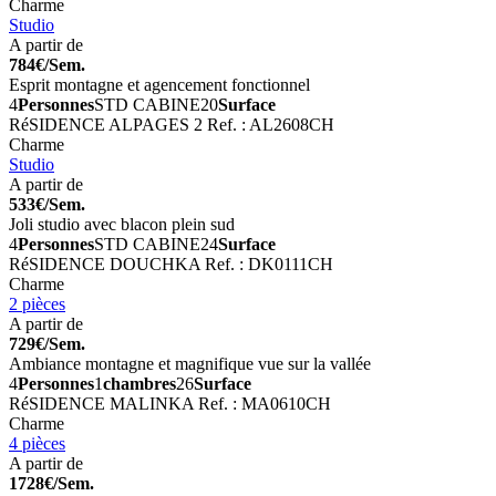
Charme
Studio
A partir de
784€/Sem.
Esprit montagne et agencement fonctionnel
4
Personnes
STD CABINE
20
Surface
RéSIDENCE ALPAGES 2
Ref. : AL2608CH
Charme
Studio
A partir de
533€/Sem.
Joli studio avec blacon plein sud
4
Personnes
STD CABINE
24
Surface
RéSIDENCE DOUCHKA
Ref. : DK0111CH
Charme
2 pièces
A partir de
729€/Sem.
Ambiance montagne et magnifique vue sur la vallée
4
Personnes
1
chambres
26
Surface
RéSIDENCE MALINKA
Ref. : MA0610CH
Charme
4 pièces
A partir de
1728€/Sem.