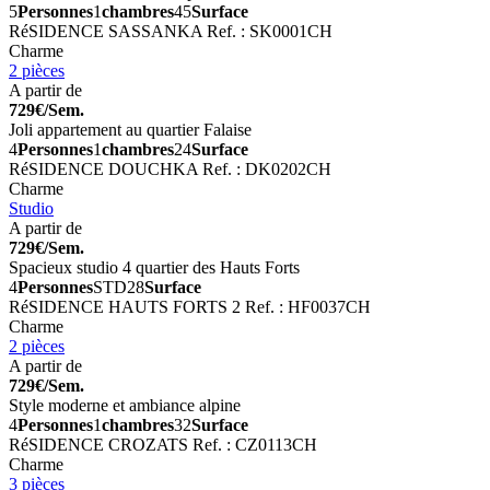
5
Personnes
1
chambres
45
Surface
RéSIDENCE SASSANKA
Ref. : SK0001CH
Charme
2 pièces
A partir de
729€/Sem.
Joli appartement au quartier Falaise
4
Personnes
1
chambres
24
Surface
RéSIDENCE DOUCHKA
Ref. : DK0202CH
Charme
Studio
A partir de
729€/Sem.
Spacieux studio 4 quartier des Hauts Forts
4
Personnes
STD
28
Surface
RéSIDENCE HAUTS FORTS 2
Ref. : HF0037CH
Charme
2 pièces
A partir de
729€/Sem.
Style moderne et ambiance alpine
4
Personnes
1
chambres
32
Surface
RéSIDENCE CROZATS
Ref. : CZ0113CH
Charme
3 pièces