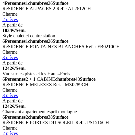
4
Personnes
1
chambres
26
Surface
RéSIDENCE ALPAGES 2
Ref. : AL2612CH
Charme
2 pièces
A partir de
1034€/Sem.
Style chalet et centre station
6
Personnes
1
chambres
26
Surface
RéSIDENCE FONTAINES BLANCHES
Ref. : FB0210CH
Charme
3 pièces
A partir de
1242€/Sem.
Vue sur les pistes et les Hauts-Forts
6
Personnes
2 + 1 CABINE
chambres
48
Surface
RéSIDENCE MELEZES
Ref. : MZ0289CH
Charme
3 pièces
A partir de
1242€/Sem.
Charmant appartement esprit montagne
6
Personnes
2
chambres
38
Surface
RéSIDENCE PORTES DU SOLEIL
Ref. : PS1516CH
Charme
2 pièces