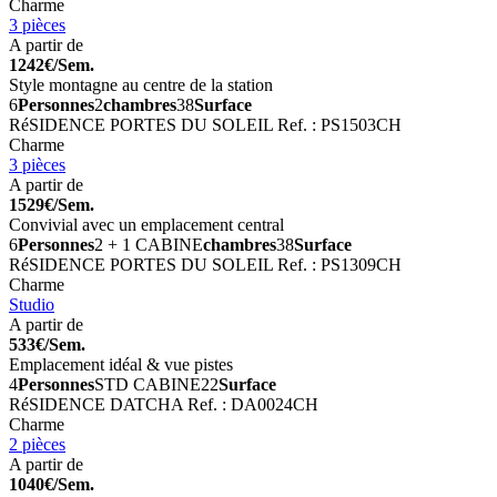
Charme
3 pièces
A partir de
1242€/Sem.
Style montagne au centre de la station
6
Personnes
2
chambres
38
Surface
RéSIDENCE PORTES DU SOLEIL
Ref. : PS1503CH
Charme
3 pièces
A partir de
1529€/Sem.
Convivial avec un emplacement central
6
Personnes
2 + 1 CABINE
chambres
38
Surface
RéSIDENCE PORTES DU SOLEIL
Ref. : PS1309CH
Charme
Studio
A partir de
533€/Sem.
Emplacement idéal & vue pistes
4
Personnes
STD CABINE
22
Surface
RéSIDENCE DATCHA
Ref. : DA0024CH
Charme
2 pièces
A partir de
1040€/Sem.