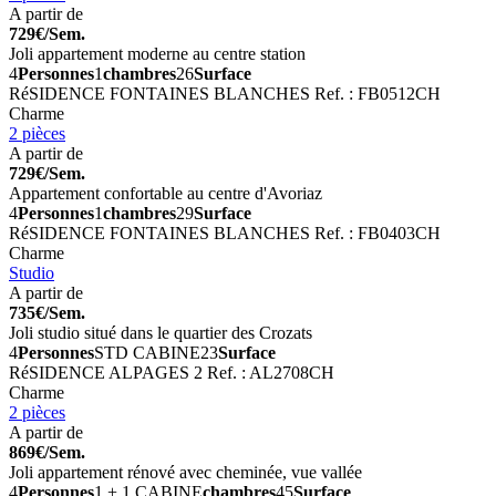
A partir de
729€/Sem.
Joli appartement moderne au centre station
4
Personnes
1
chambres
26
Surface
RéSIDENCE FONTAINES BLANCHES
Ref. : FB0512CH
Charme
2 pièces
A partir de
729€/Sem.
Appartement confortable au centre d'Avoriaz
4
Personnes
1
chambres
29
Surface
RéSIDENCE FONTAINES BLANCHES
Ref. : FB0403CH
Charme
Studio
A partir de
735€/Sem.
Joli studio situé dans le quartier des Crozats
4
Personnes
STD CABINE
23
Surface
RéSIDENCE ALPAGES 2
Ref. : AL2708CH
Charme
2 pièces
A partir de
869€/Sem.
Joli appartement rénové avec cheminée, vue vallée
4
Personnes
1 + 1 CABINE
chambres
45
Surface