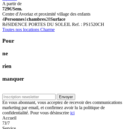
A partir de
729€/Sem.
Centre d'Avoriaz et proximité village des enfants
4
Personnes
1
chambres
28
Surface
RéSIDENCE PORTES DU SOLEIL
Ref. : PS1520CH
Toutes nos locations Charme
P
o
u
r
n
e
r
i
e
n
m
a
n
q
u
e
r
Envoyer
En vous abonnant, vous acceptez de recevoir des communications
marketing par email, et confirmez avoir lu la politique de
confidentialité. Pour vous désinscrire
ici
Accueil
7J/7
Service