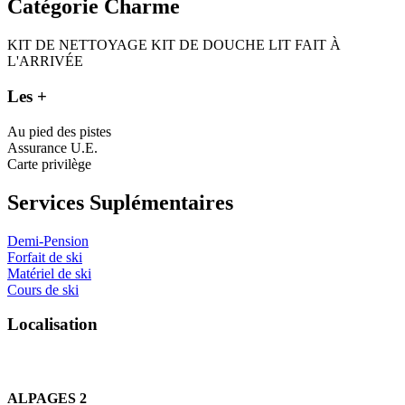
Catégorie Charme
KIT DE NETTOYAGE
KIT DE DOUCHE
LIT FAIT À
L'ARRIVÉE
Les +
Au pied des pistes
Assurance U.E.
Carte privilège
Services Suplémentaires
Demi-Pension
Forfait de ski
Matériel de ski
Cours de ski
L
o
c
a
l
i
s
a
t
i
o
n
ALPAGES 2