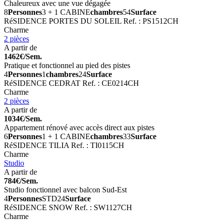
Chaleureux avec une vue dégagée
8
Personnes
3 + 1 CABINE
chambres
54
Surface
RéSIDENCE PORTES DU SOLEIL
Ref. : PS1512CH
Charme
2 pièces
A partir de
1462€/Sem.
Pratique et fonctionnel au pied des pistes
4
Personnes
1
chambres
24
Surface
RéSIDENCE CEDRAT
Ref. : CE0214CH
Charme
2 pièces
A partir de
1034€/Sem.
Appartement rénové avec accès direct aux pistes
6
Personnes
1 + 1 CABINE
chambres
33
Surface
RéSIDENCE TILIA
Ref. : TI0115CH
Charme
Studio
A partir de
784€/Sem.
Studio fonctionnel avec balcon Sud-Est
4
Personnes
STD
24
Surface
RéSIDENCE SNOW
Ref. : SW1127CH
Charme