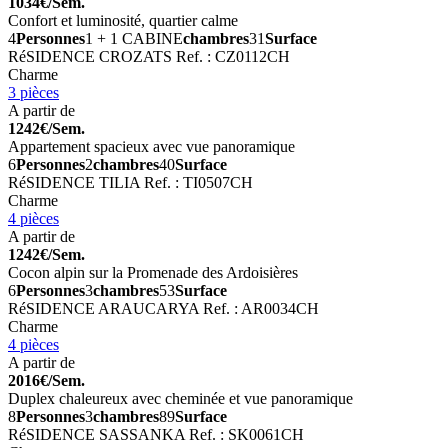
1034€/Sem.
Confort et luminosité, quartier calme
4
Personnes
1 + 1 CABINE
chambres
31
Surface
RéSIDENCE CROZATS
Ref. : CZ0112CH
Charme
3 pièces
A partir de
1242€/Sem.
Appartement spacieux avec vue panoramique
6
Personnes
2
chambres
40
Surface
RéSIDENCE TILIA
Ref. : TI0507CH
Charme
4 pièces
A partir de
1242€/Sem.
Cocon alpin sur la Promenade des Ardoisières
6
Personnes
3
chambres
53
Surface
RéSIDENCE ARAUCARYA
Ref. : AR0034CH
Charme
4 pièces
A partir de
2016€/Sem.
Duplex chaleureux avec cheminée et vue panoramique
8
Personnes
3
chambres
89
Surface
RéSIDENCE SASSANKA
Ref. : SK0061CH