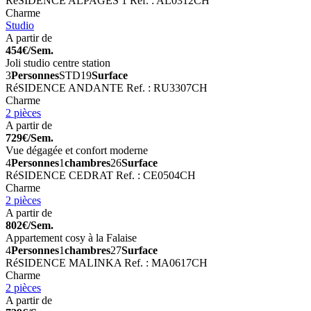
RéSIDENCE ALPAGES 1
Ref. : AL0312CH
Charme
Studio
A partir de
454€/Sem.
Joli studio centre station
3
Personnes
STD
19
Surface
RéSIDENCE ANDANTE
Ref. : RU3307CH
Charme
2 pièces
A partir de
729€/Sem.
Vue dégagée et confort moderne
4
Personnes
1
chambres
26
Surface
RéSIDENCE CEDRAT
Ref. : CE0504CH
Charme
2 pièces
A partir de
802€/Sem.
Appartement cosy à la Falaise
4
Personnes
1
chambres
27
Surface
RéSIDENCE MALINKA
Ref. : MA0617CH
Charme
2 pièces
A partir de