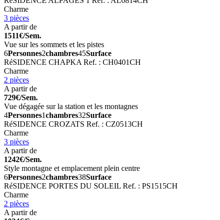
RéSIDENCE ALPAGES 1
Ref. : AL0814CH
Charme
3 pièces
A partir de
1511€/Sem.
Vue sur les sommets et les pistes
6
Personnes
2
chambres
45
Surface
RéSIDENCE CHAPKA
Ref. : CH0401CH
Charme
2 pièces
A partir de
729€/Sem.
Vue dégagée sur la station et les montagnes
4
Personnes
1
chambres
32
Surface
RéSIDENCE CROZATS
Ref. : CZ0513CH
Charme
3 pièces
A partir de
1242€/Sem.
Style montagne et emplacement plein centre
6
Personnes
2
chambres
38
Surface
RéSIDENCE PORTES DU SOLEIL
Ref. : PS1515CH
Charme
2 pièces
A partir de