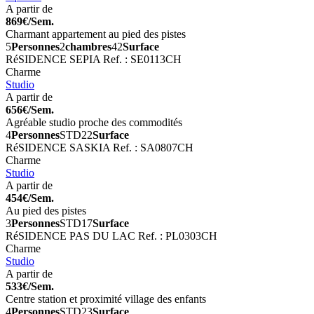
A partir de
869€/Sem.
Charmant appartement au pied des pistes
5
Personnes
2
chambres
42
Surface
RéSIDENCE SEPIA
Ref. : SE0113CH
Charme
Studio
A partir de
656€/Sem.
Agréable studio proche des commodités
4
Personnes
STD
22
Surface
RéSIDENCE SASKIA
Ref. : SA0807CH
Charme
Studio
A partir de
454€/Sem.
Au pied des pistes
3
Personnes
STD
17
Surface
RéSIDENCE PAS DU LAC
Ref. : PL0303CH
Charme
Studio
A partir de
533€/Sem.
Centre station et proximité village des enfants
4
Personnes
STD
23
Surface