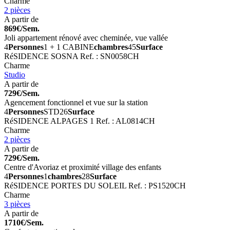
Charme
2 pièces
A partir de
869€/Sem.
Joli appartement rénové avec cheminée, vue vallée
4
Personnes
1 + 1 CABINE
chambres
45
Surface
RéSIDENCE SOSNA
Ref. : SN0058CH
Charme
Studio
A partir de
729€/Sem.
Agencement fonctionnel et vue sur la station
4
Personnes
STD
26
Surface
RéSIDENCE ALPAGES 1
Ref. : AL0814CH
Charme
2 pièces
A partir de
729€/Sem.
Centre d'Avoriaz et proximité village des enfants
4
Personnes
1
chambres
28
Surface
RéSIDENCE PORTES DU SOLEIL
Ref. : PS1520CH
Charme
3 pièces
A partir de
1710€/Sem.