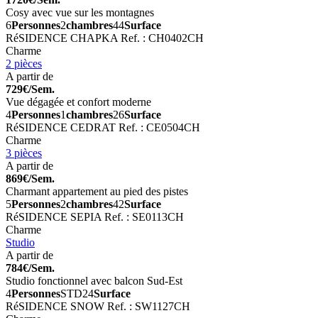
Cosy avec vue sur les montagnes
6
Personnes
2
chambres
44
Surface
RéSIDENCE CHAPKA
Ref. : CH0402CH
Charme
2 pièces
A partir de
729€/Sem.
Vue dégagée et confort moderne
4
Personnes
1
chambres
26
Surface
RéSIDENCE CEDRAT
Ref. : CE0504CH
Charme
3 pièces
A partir de
869€/Sem.
Charmant appartement au pied des pistes
5
Personnes
2
chambres
42
Surface
RéSIDENCE SEPIA
Ref. : SE0113CH
Charme
Studio
A partir de
784€/Sem.
Studio fonctionnel avec balcon Sud-Est
4
Personnes
STD
24
Surface
RéSIDENCE SNOW
Ref. : SW1127CH