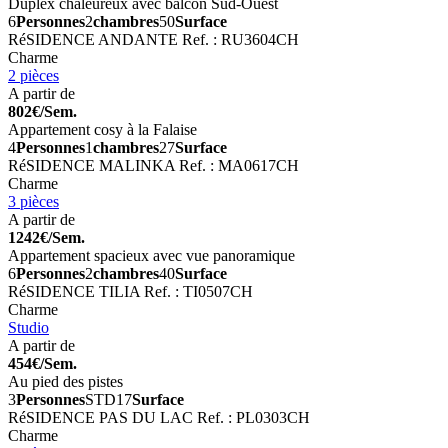
Duplex chaleureux avec balcon Sud-Ouest
6
Personnes
2
chambres
50
Surface
RéSIDENCE ANDANTE
Ref. : RU3604CH
Charme
2 pièces
A partir de
802€/Sem.
Appartement cosy à la Falaise
4
Personnes
1
chambres
27
Surface
RéSIDENCE MALINKA
Ref. : MA0617CH
Charme
3 pièces
A partir de
1242€/Sem.
Appartement spacieux avec vue panoramique
6
Personnes
2
chambres
40
Surface
RéSIDENCE TILIA
Ref. : TI0507CH
Charme
Studio
A partir de
454€/Sem.
Au pied des pistes
3
Personnes
STD
17
Surface
RéSIDENCE PAS DU LAC
Ref. : PL0303CH
Charme