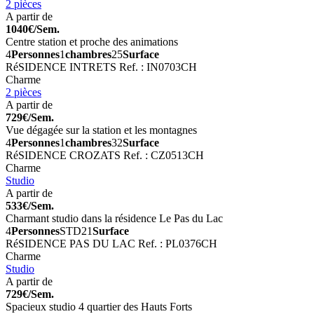
2 pièces
A partir de
1040€/Sem.
Centre station et proche des animations
4
Personnes
1
chambres
25
Surface
RéSIDENCE INTRETS
Ref. : IN0703CH
Charme
2 pièces
A partir de
729€/Sem.
Vue dégagée sur la station et les montagnes
4
Personnes
1
chambres
32
Surface
RéSIDENCE CROZATS
Ref. : CZ0513CH
Charme
Studio
A partir de
533€/Sem.
Charmant studio dans la résidence Le Pas du Lac
4
Personnes
STD
21
Surface
RéSIDENCE PAS DU LAC
Ref. : PL0376CH
Charme
Studio
A partir de
729€/Sem.
Spacieux studio 4 quartier des Hauts Forts