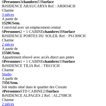
6
Personnes
3
chambres
53
Surface
RéSIDENCE ARAUCARYA
Ref. : AR0034CH
Charme
3 pièces
A partir de
1529€/Sem.
Convivial avec un emplacement central
6
Personnes
2 + 1 CABINE
chambres
38
Surface
RéSIDENCE PORTES DU SOLEIL
Ref. : PS1309CH
Charme
2 pièces
A partir de
1550€/Sem.
Appartement rénové avec accès direct aux pistes
6
Personnes
1 + 1 CABINE
chambres
33
Surface
RéSIDENCE TILIA
Ref. : TI0115CH
Charme
Studio
A partir de
735€/Sem.
Joli studio situé dans le quartier des Crozats
4
Personnes
STD CABINE
23
Surface
RéSIDENCE ALPAGES 2
Ref. : AL2708CH
Charme
2 pièces