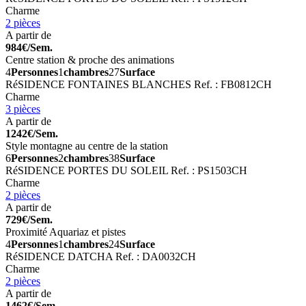
Charme
2 pièces
A partir de
984€/Sem.
Centre station & proche des animations
4
Personnes
1
chambres
27
Surface
RéSIDENCE FONTAINES BLANCHES
Ref. : FB0812CH
Charme
3 pièces
A partir de
1242€/Sem.
Style montagne au centre de la station
6
Personnes
2
chambres
38
Surface
RéSIDENCE PORTES DU SOLEIL
Ref. : PS1503CH
Charme
2 pièces
A partir de
729€/Sem.
Proximité Aquariaz et pistes
4
Personnes
1
chambres
24
Surface
RéSIDENCE DATCHA
Ref. : DA0032CH
Charme
2 pièces
A partir de
1462€/Sem.