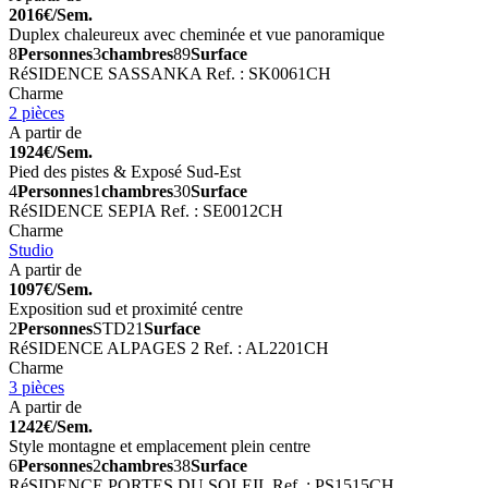
2016€/Sem.
Duplex chaleureux avec cheminée et vue panoramique
8
Personnes
3
chambres
89
Surface
RéSIDENCE SASSANKA
Ref. : SK0061CH
Charme
2 pièces
A partir de
1924€/Sem.
Pied des pistes & Exposé Sud-Est
4
Personnes
1
chambres
30
Surface
RéSIDENCE SEPIA
Ref. : SE0012CH
Charme
Studio
A partir de
1097€/Sem.
Exposition sud et proximité centre
2
Personnes
STD
21
Surface
RéSIDENCE ALPAGES 2
Ref. : AL2201CH
Charme
3 pièces
A partir de
1242€/Sem.
Style montagne et emplacement plein centre
6
Personnes
2
chambres
38
Surface
RéSIDENCE PORTES DU SOLEIL
Ref. : PS1515CH