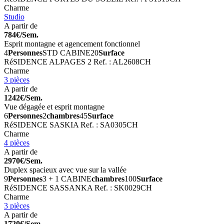
Charme
Studio
A partir de
784€/Sem.
Esprit montagne et agencement fonctionnel
4
Personnes
STD CABINE
20
Surface
RéSIDENCE ALPAGES 2
Ref. : AL2608CH
Charme
3 pièces
A partir de
1242€/Sem.
Vue dégagée et esprit montagne
6
Personnes
2
chambres
45
Surface
RéSIDENCE SASKIA
Ref. : SA0305CH
Charme
4 pièces
A partir de
2970€/Sem.
Duplex spacieux avec vue sur la vallée
9
Personnes
3 + 1 CABINE
chambres
100
Surface
RéSIDENCE SASSANKA
Ref. : SK0029CH
Charme
3 pièces
A partir de
1720€/Sem.