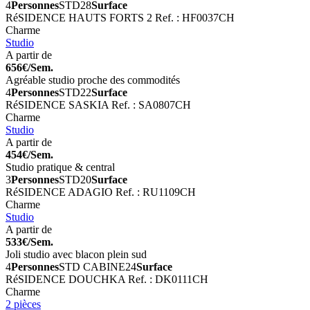
4
Personnes
STD
28
Surface
RéSIDENCE HAUTS FORTS 2
Ref. : HF0037CH
Charme
Studio
A partir de
656€/Sem.
Agréable studio proche des commodités
4
Personnes
STD
22
Surface
RéSIDENCE SASKIA
Ref. : SA0807CH
Charme
Studio
A partir de
454€/Sem.
Studio pratique & central
3
Personnes
STD
20
Surface
RéSIDENCE ADAGIO
Ref. : RU1109CH
Charme
Studio
A partir de
533€/Sem.
Joli studio avec blacon plein sud
4
Personnes
STD CABINE
24
Surface
RéSIDENCE DOUCHKA
Ref. : DK0111CH
Charme
2 pièces