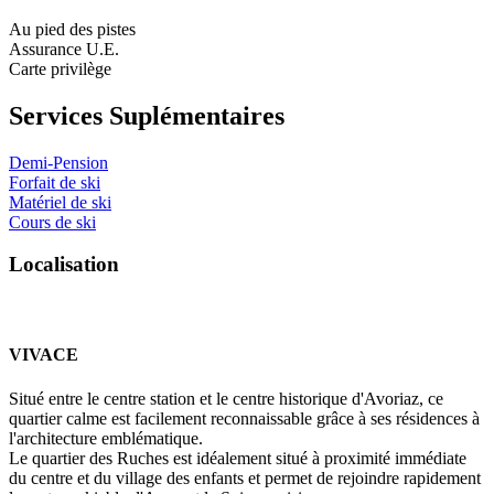
Au pied des pistes
Assurance U.E.
Carte privilège
Services Suplémentaires
Demi-Pension
Forfait de ski
Matériel de ski
Cours de ski
L
o
c
a
l
i
s
a
t
i
o
n
VIVACE
Situé entre le centre station et le centre historique d'Avoriaz, ce
quartier calme est facilement reconnaissable grâce à ses résidences à
l'architecture emblématique.
Le quartier des Ruches est idéalement situé à proximité immédiate
du centre et du village des enfants et permet de rejoindre rapidement