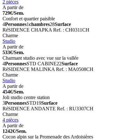
2 pièces
A partir de
729€/Sem.
Confort et quartier paisible
4
Personnes
1
chambres
28
Surface
RéSIDENCE CHAPKA
Ref. : CH0311CH
Charme
Studio
A partir de
533€/Sem.
Charmant studio avec vue sur la vallée
4
Personnes
STD CABINE
22
Surface
RéSIDENCE MALINKA
Ref. : MA0508CH
Charme
Studio
A partir de
454€/Sem.
Joli studio centre station
3
Personnes
STD
19
Surface
RéSIDENCE ANDANTE
Ref. : RU3307CH
Charme
4 pièces
A partir de
1242€/Sem.
Cocon alpin sur la Promenade des Ardoisières