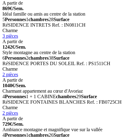
A partir de
869€/Sem.
Idéal famille ou amis au centre de la station
5
Personnes
1
chambres
28
Surface
RéSIDENCE INTRETS
Ref. : IN0811CH
Charme
3 pièces
A partir de
1242€/Sem.
Style montagne au centre de la station
6
Personnes
2
chambres
38
Surface
RéSIDENCE PORTES DU SOLEIL
Ref. : PS1511CH
Charme
2 pièces
A partir de
1040€/Sem.
Charmant appartement au cœur d'Avoriaz
4
Personnes
1 + 1 CABINE
chambres
29
Surface
RéSIDENCE FONTAINES BLANCHES
Ref. : FB0725CH
Charme
2 pièces
A partir de
729€/Sem.
Ambiance montagne et magnifique vue sur la vallée
4
Personnes
1
chambres
26
Surface