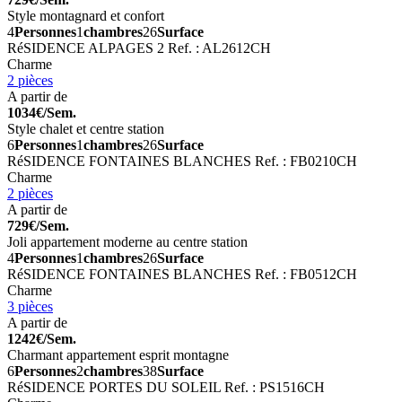
Style montagnard et confort
4
Personnes
1
chambres
26
Surface
RéSIDENCE ALPAGES 2
Ref. : AL2612CH
Charme
2 pièces
A partir de
1034€/Sem.
Style chalet et centre station
6
Personnes
1
chambres
26
Surface
RéSIDENCE FONTAINES BLANCHES
Ref. : FB0210CH
Charme
2 pièces
A partir de
729€/Sem.
Joli appartement moderne au centre station
4
Personnes
1
chambres
26
Surface
RéSIDENCE FONTAINES BLANCHES
Ref. : FB0512CH
Charme
3 pièces
A partir de
1242€/Sem.
Charmant appartement esprit montagne
6
Personnes
2
chambres
38
Surface
RéSIDENCE PORTES DU SOLEIL
Ref. : PS1516CH