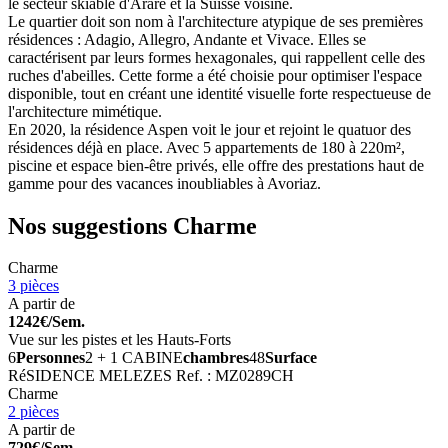
le secteur skiable d'Arare et la Suisse voisine.
Le quartier doit son nom à l'architecture atypique de ses premières
résidences : Adagio, Allegro, Andante et Vivace. Elles se
caractérisent par leurs formes hexagonales, qui rappellent celle des
ruches d'abeilles. Cette forme a été choisie pour optimiser l'espace
disponible, tout en créant une identité visuelle forte respectueuse de
l'architecture mimétique.
En 2020, la résidence Aspen voit le jour et rejoint le quatuor des
résidences déjà en place. Avec 5 appartements de 180 à 220m²,
piscine et espace bien-être privés, elle offre des prestations haut de
gamme pour des vacances inoubliables à Avoriaz.
Nos suggestions
Charme
Charme
3 pièces
A partir de
1242€/Sem.
Vue sur les pistes et les Hauts-Forts
6
Personnes
2 + 1 CABINE
chambres
48
Surface
RéSIDENCE MELEZES
Ref. : MZ0289CH
Charme
2 pièces
A partir de
729€/Sem.