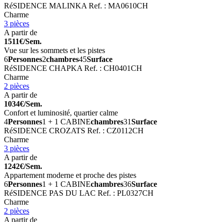
RéSIDENCE MALINKA
Ref. : MA0610CH
Charme
3 pièces
A partir de
1511€/Sem.
Vue sur les sommets et les pistes
6
Personnes
2
chambres
45
Surface
RéSIDENCE CHAPKA
Ref. : CH0401CH
Charme
2 pièces
A partir de
1034€/Sem.
Confort et luminosité, quartier calme
4
Personnes
1 + 1 CABINE
chambres
31
Surface
RéSIDENCE CROZATS
Ref. : CZ0112CH
Charme
3 pièces
A partir de
1242€/Sem.
Appartement moderne et proche des pistes
6
Personnes
1 + 1 CABINE
chambres
36
Surface
RéSIDENCE PAS DU LAC
Ref. : PL0327CH
Charme
2 pièces
A partir de