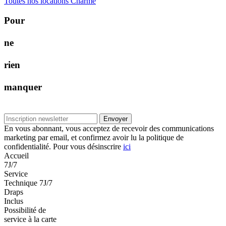
Toutes nos locations Charme
P
o
u
r
n
e
r
i
e
n
m
a
n
q
u
e
r
Envoyer
En vous abonnant, vous acceptez de recevoir des communications
marketing par email, et confirmez avoir lu la politique de
confidentialité. Pour vous désinscrire
ici
Accueil
7J/7
Service
Technique 7J/7
Draps
Inclus
Possibilité de
service à la carte