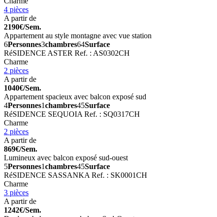
Charme
4 pièces
A partir de
2190€/Sem.
Appartement au style montagne avec vue station
6
Personnes
3
chambres
64
Surface
RéSIDENCE ASTER
Ref. : AS0302CH
Charme
2 pièces
A partir de
1040€/Sem.
Appartement spacieux avec balcon exposé sud
4
Personnes
1
chambres
45
Surface
RéSIDENCE SEQUOIA
Ref. : SQ0317CH
Charme
2 pièces
A partir de
869€/Sem.
Lumineux avec balcon exposé sud-ouest
5
Personnes
1
chambres
45
Surface
RéSIDENCE SASSANKA
Ref. : SK0001CH
Charme
3 pièces
A partir de
1242€/Sem.