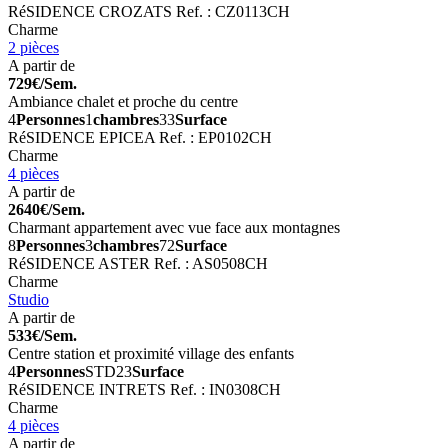
RéSIDENCE CROZATS
Ref. : CZ0113CH
Charme
2 pièces
A partir de
729€/Sem.
Ambiance chalet et proche du centre
4
Personnes
1
chambres
33
Surface
RéSIDENCE EPICEA
Ref. : EP0102CH
Charme
4 pièces
A partir de
2640€/Sem.
Charmant appartement avec vue face aux montagnes
8
Personnes
3
chambres
72
Surface
RéSIDENCE ASTER
Ref. : AS0508CH
Charme
Studio
A partir de
533€/Sem.
Centre station et proximité village des enfants
4
Personnes
STD
23
Surface
RéSIDENCE INTRETS
Ref. : IN0308CH
Charme
4 pièces
A partir de