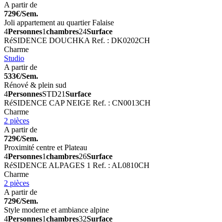
A partir de
729€/Sem.
Joli appartement au quartier Falaise
4
Personnes
1
chambres
24
Surface
RéSIDENCE DOUCHKA
Ref. : DK0202CH
Charme
Studio
A partir de
533€/Sem.
Rénové & plein sud
4
Personnes
STD
21
Surface
RéSIDENCE CAP NEIGE
Ref. : CN0013CH
Charme
2 pièces
A partir de
729€/Sem.
Proximité centre et Plateau
4
Personnes
1
chambres
26
Surface
RéSIDENCE ALPAGES 1
Ref. : AL0810CH
Charme
2 pièces
A partir de
729€/Sem.
Style moderne et ambiance alpine
4
Personnes
1
chambres
32
Surface