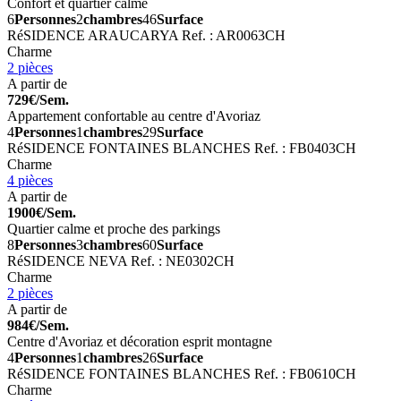
Confort et quartier calme
6
Personnes
2
chambres
46
Surface
RéSIDENCE ARAUCARYA
Ref. : AR0063CH
Charme
2 pièces
A partir de
729€/Sem.
Appartement confortable au centre d'Avoriaz
4
Personnes
1
chambres
29
Surface
RéSIDENCE FONTAINES BLANCHES
Ref. : FB0403CH
Charme
4 pièces
A partir de
1900€/Sem.
Quartier calme et proche des parkings
8
Personnes
3
chambres
60
Surface
RéSIDENCE NEVA
Ref. : NE0302CH
Charme
2 pièces
A partir de
984€/Sem.
Centre d'Avoriaz et décoration esprit montagne
4
Personnes
1
chambres
26
Surface
RéSIDENCE FONTAINES BLANCHES
Ref. : FB0610CH
Charme