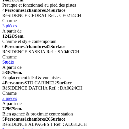
Pratique et fonctionnel au pied des pistes
4
Personnes
1
chambres
24
Surface
RéSIDENCE CEDRAT
Ref. : CE0214CH
Charme
3 pièces
A partir de
1242€/Sem.
Charme et style contemporain
6
Personnes
2
chambres
45
Surface
RéSIDENCE SASKIA
Ref. : SA0407CH
Charme
Studio
A partir de
533€/Sem.
Emplacement idéal & vue pistes
4
Personnes
STD CABINE
22
Surface
RéSIDENCE DATCHA
Ref. : DA0024CH
Charme
2 pièces
A partir de
729€/Sem.
Bien agencé & proximité centre station
5
Personnes
1
chambres
26
Surface
RéSIDENCE ALPAGES 1
Ref. : AL0312CH