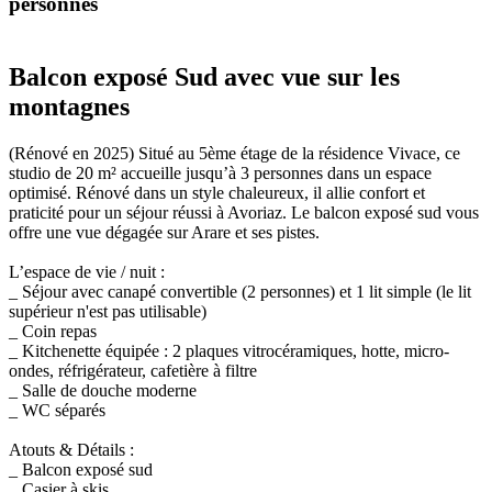
p
e
r
s
o
n
n
e
s
Balcon exposé Sud avec vue sur les
montagnes
(Rénové en 2025) Situé au 5ème étage de la résidence Vivace, ce
studio de 20 m² accueille jusqu’à 3 personnes dans un espace
optimisé. Rénové dans un style chaleureux, il allie confort et
praticité pour un séjour réussi à Avoriaz. Le balcon exposé sud vous
offre une vue dégagée sur Arare et ses pistes.
L’espace de vie / nuit :
_ Séjour avec canapé convertible (2 personnes) et 1 lit simple (le lit
supérieur n'est pas utilisable)
_ Coin repas
_ Kitchenette équipée : 2 plaques vitrocéramiques, hotte, micro-
ondes, réfrigérateur, cafetière à filtre
_ Salle de douche moderne
_ WC séparés
Atouts & Détails :
_ Balcon exposé sud
_ Casier à skis