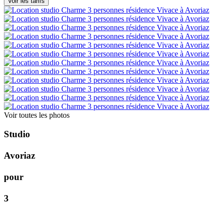
Voir toutes les photos
S
t
u
d
i
o
A
v
o
r
i
a
z
p
o
u
r
3