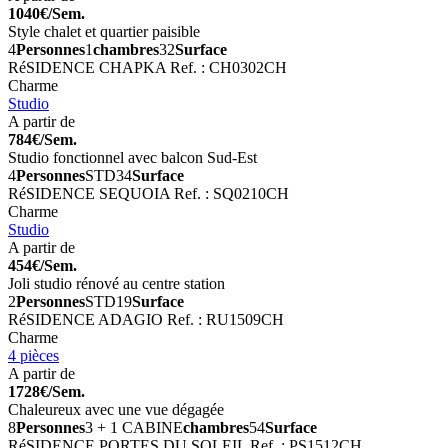
1040€/Sem.
Style chalet et quartier paisible
4
Personnes
1
chambres
32
Surface
RéSIDENCE CHAPKA
Ref. : CH0302CH
Charme
Studio
A partir de
784€/Sem.
Studio fonctionnel avec balcon Sud-Est
4
Personnes
STD
34
Surface
RéSIDENCE SEQUOIA
Ref. : SQ0210CH
Charme
Studio
A partir de
454€/Sem.
Joli studio rénové au centre station
2
Personnes
STD
19
Surface
RéSIDENCE ADAGIO
Ref. : RU1509CH
Charme
4 pièces
A partir de
1728€/Sem.
Chaleureux avec une vue dégagée
8
Personnes
3 + 1 CABINE
chambres
54
Surface
RéSIDENCE PORTES DU SOLEIL
Ref. : PS1512CH