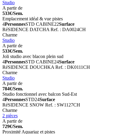
Studio
A partir de
533€/Sem.
Emplacement idéal & vue pistes
4
Personnes
STD CABINE
22
Surface
RéSIDENCE DATCHA
Ref. : DA0024CH
Charme
Studio
A partir de
533€/Sem.
Joli studio avec blacon plein sud
4
Personnes
STD CABINE
24
Surface
RéSIDENCE DOUCHKA
Ref. : DK0111CH
Charme
Studio
A partir de
784€/Sem.
Studio fonctionnel avec balcon Sud-Est
4
Personnes
STD
24
Surface
RéSIDENCE SNOW
Ref. : SW1127CH
Charme
2 pièces
A partir de
729€/Sem.
Proximité Aquariaz et pistes