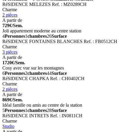
RéSIDENCE MELEZES
Ref. : MZ0289CH
Charme
2 pièces
A partir de
729€/Sem.
Joli appartement moderne au centre station
4
Personnes
1
chambres
26
Surface
RéSIDENCE FONTAINES BLANCHES
Ref. : FB0512CH
Charme
3 pièces
A partir de
1720€/Sem.
Cosy avec vue sur les montagnes
6
Personnes
2
chambres
44
Surface
RéSIDENCE CHAPKA
Ref. : CH0402CH
Charme
2 pièces
A partir de
869€/Sem.
Idéal famille ou amis au centre de la station
5
Personnes
1
chambres
28
Surface
RéSIDENCE INTRETS
Ref. : IN0811CH
Charme
Studio
A partir de