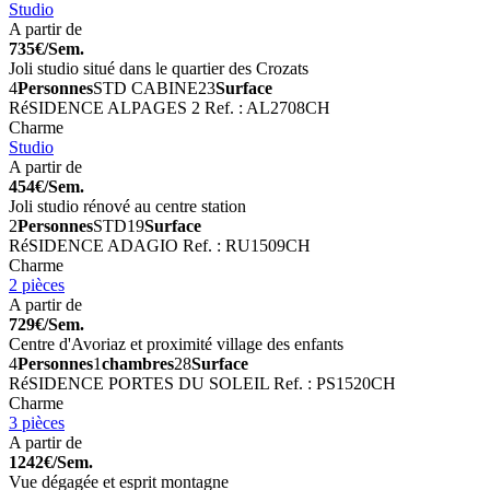
Studio
A partir de
735€/Sem.
Joli studio situé dans le quartier des Crozats
4
Personnes
STD CABINE
23
Surface
RéSIDENCE ALPAGES 2
Ref. : AL2708CH
Charme
Studio
A partir de
454€/Sem.
Joli studio rénové au centre station
2
Personnes
STD
19
Surface
RéSIDENCE ADAGIO
Ref. : RU1509CH
Charme
2 pièces
A partir de
729€/Sem.
Centre d'Avoriaz et proximité village des enfants
4
Personnes
1
chambres
28
Surface
RéSIDENCE PORTES DU SOLEIL
Ref. : PS1520CH
Charme
3 pièces
A partir de
1242€/Sem.
Vue dégagée et esprit montagne