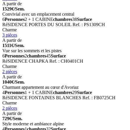
A partir de
1529€/Sem.
Convivial avec un emplacement central
6
Personnes
2 + 1 CABINE
chambres
38
Surface
RéSIDENCE PORTES DU SOLEIL
Ref. : PS1309CH
Charme
3 pièces
A partir de
1511€/Sem.
Vue sur les sommets et les pistes
6
Personnes
2
chambres
45
Surface
RéSIDENCE CHAPKA
Ref. : CH0401CH
Charme
2 pièces
A partir de
1040€/Sem.
Charmant appartement au cœur d'Avoriaz
4
Personnes
1 + 1 CABINE
chambres
29
Surface
RéSIDENCE FONTAINES BLANCHES
Ref. : FB0725CH
Charme
2 pièces
A partir de
729€/Sem.
Style moderne et ambiance alpine
4
Personnes
1
chambres
32
Surface