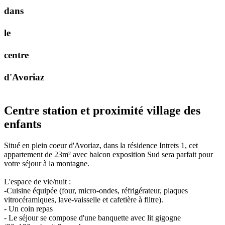
d
a
n
s
l
e
c
e
n
t
r
e
d
'
A
v
o
r
i
a
z
Centre station et proximité village des
enfants
Situé en plein coeur d'Avoriaz, dans la résidence Intrets 1, cet
appartement de 23m² avec balcon exposition Sud sera parfait pour
votre séjour à la montagne.
L'espace de vie/nuit :
-Cuisine équipée (four, micro-ondes, réfrigérateur, plaques
vitrocéramiques, lave-vaisselle et cafetière à filtre).
- Un coin repas
- Le séjour se compose d'une banquette avec lit gigogne