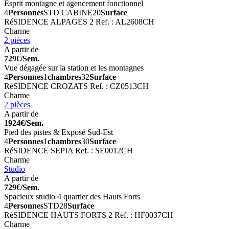
Esprit montagne et agencement fonctionnel
4
Personnes
STD CABINE
20
Surface
RéSIDENCE ALPAGES 2
Ref. : AL2608CH
Charme
2 pièces
A partir de
729€/Sem.
Vue dégagée sur la station et les montagnes
4
Personnes
1
chambres
32
Surface
RéSIDENCE CROZATS
Ref. : CZ0513CH
Charme
2 pièces
A partir de
1924€/Sem.
Pied des pistes & Exposé Sud-Est
4
Personnes
1
chambres
30
Surface
RéSIDENCE SEPIA
Ref. : SE0012CH
Charme
Studio
A partir de
729€/Sem.
Spacieux studio 4 quartier des Hauts Forts
4
Personnes
STD
28
Surface
RéSIDENCE HAUTS FORTS 2
Ref. : HF0037CH
Charme