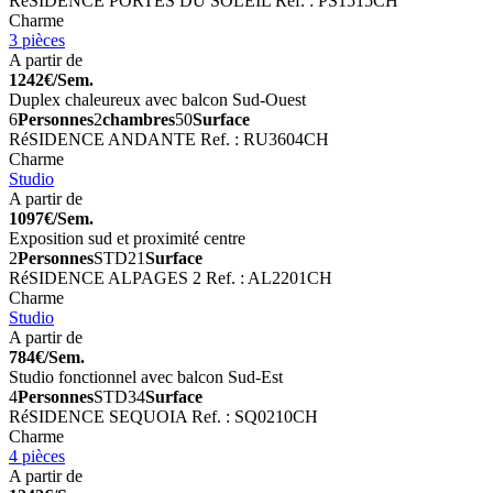
RéSIDENCE PORTES DU SOLEIL
Ref. : PS1515CH
Charme
3 pièces
A partir de
1242€/Sem.
Duplex chaleureux avec balcon Sud-Ouest
6
Personnes
2
chambres
50
Surface
RéSIDENCE ANDANTE
Ref. : RU3604CH
Charme
Studio
A partir de
1097€/Sem.
Exposition sud et proximité centre
2
Personnes
STD
21
Surface
RéSIDENCE ALPAGES 2
Ref. : AL2201CH
Charme
Studio
A partir de
784€/Sem.
Studio fonctionnel avec balcon Sud-Est
4
Personnes
STD
34
Surface
RéSIDENCE SEQUOIA
Ref. : SQ0210CH
Charme
4 pièces
A partir de