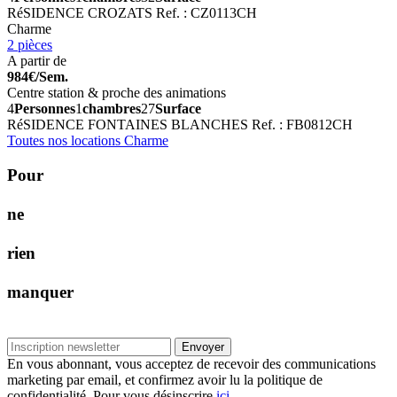
RéSIDENCE CROZATS
Ref. : CZ0113CH
Charme
2 pièces
A partir de
984€/Sem.
Centre station & proche des animations
4
Personnes
1
chambres
27
Surface
RéSIDENCE FONTAINES BLANCHES
Ref. : FB0812CH
Toutes nos locations Charme
P
o
u
r
n
e
r
i
e
n
m
a
n
q
u
e
r
Envoyer
En vous abonnant, vous acceptez de recevoir des communications
marketing par email, et confirmez avoir lu la politique de
confidentialité. Pour vous désinscrire
ici