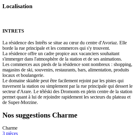
L
o
c
a
l
i
s
a
t
i
o
n
INTRETS
La résidence des Intrêts se situe au cœur du centre d'Avoriaz. Elle
borde la rue principale et les commerces qui s'y trouvent.
La résidence offre un cadre propice aux vacanciers souhaitant
s'immerger dans l'atmosphère de la station et de ses animations.
Les commerces aux pieds de la résidence sont nombreux : shopping,
magasins de ski, souvenirs, restaurants, bars, alimentation, produits
locaux et boulangerie.
Le domaine skiable peut être facilement rejoint par les pistes qui
traversent la station ou simplement par la rue principale qui dessert le
secteur d'Arare. Le téléski des Dromonts en plein centre de la station
permet quant à lui de rejoindre rapidement les secteurs du plateau et
de Super-Morzine.
Nos suggestions
Charme
Charme
3 pièces