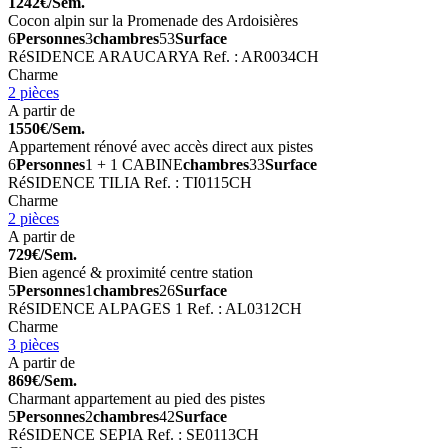
1242€/Sem.
Cocon alpin sur la Promenade des Ardoisières
6
Personnes
3
chambres
53
Surface
RéSIDENCE ARAUCARYA
Ref. : AR0034CH
Charme
2 pièces
A partir de
1550€/Sem.
Appartement rénové avec accès direct aux pistes
6
Personnes
1 + 1 CABINE
chambres
33
Surface
RéSIDENCE TILIA
Ref. : TI0115CH
Charme
2 pièces
A partir de
729€/Sem.
Bien agencé & proximité centre station
5
Personnes
1
chambres
26
Surface
RéSIDENCE ALPAGES 1
Ref. : AL0312CH
Charme
3 pièces
A partir de
869€/Sem.
Charmant appartement au pied des pistes
5
Personnes
2
chambres
42
Surface
RéSIDENCE SEPIA
Ref. : SE0113CH