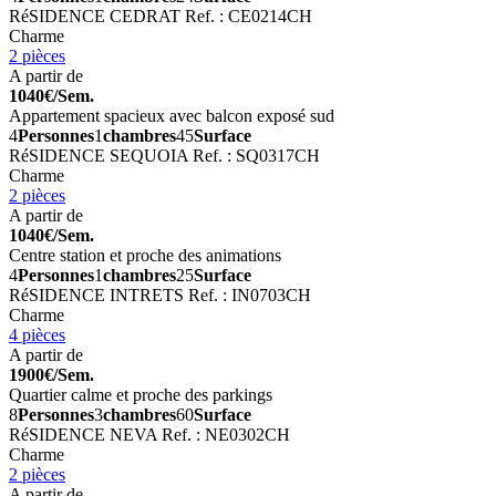
RéSIDENCE CEDRAT
Ref. : CE0214CH
Charme
2 pièces
A partir de
1040€/Sem.
Appartement spacieux avec balcon exposé sud
4
Personnes
1
chambres
45
Surface
RéSIDENCE SEQUOIA
Ref. : SQ0317CH
Charme
2 pièces
A partir de
1040€/Sem.
Centre station et proche des animations
4
Personnes
1
chambres
25
Surface
RéSIDENCE INTRETS
Ref. : IN0703CH
Charme
4 pièces
A partir de
1900€/Sem.
Quartier calme et proche des parkings
8
Personnes
3
chambres
60
Surface
RéSIDENCE NEVA
Ref. : NE0302CH
Charme
2 pièces
A partir de