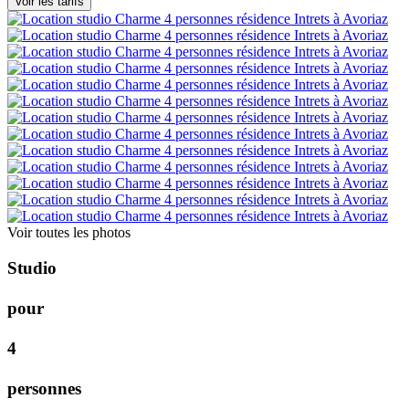
Voir toutes les photos
S
t
u
d
i
o
p
o
u
r
4
p
e
r
s
o
n
n
e
s