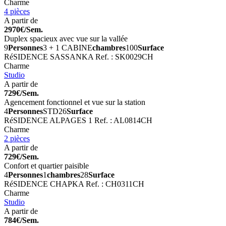
Charme
4 pièces
A partir de
2970€/Sem.
Duplex spacieux avec vue sur la vallée
9
Personnes
3 + 1 CABINE
chambres
100
Surface
RéSIDENCE SASSANKA
Ref. : SK0029CH
Charme
Studio
A partir de
729€/Sem.
Agencement fonctionnel et vue sur la station
4
Personnes
STD
26
Surface
RéSIDENCE ALPAGES 1
Ref. : AL0814CH
Charme
2 pièces
A partir de
729€/Sem.
Confort et quartier paisible
4
Personnes
1
chambres
28
Surface
RéSIDENCE CHAPKA
Ref. : CH0311CH
Charme
Studio
A partir de
784€/Sem.