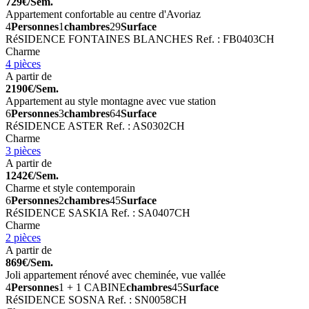
729€/Sem.
Appartement confortable au centre d'Avoriaz
4
Personnes
1
chambres
29
Surface
RéSIDENCE FONTAINES BLANCHES
Ref. : FB0403CH
Charme
4 pièces
A partir de
2190€/Sem.
Appartement au style montagne avec vue station
6
Personnes
3
chambres
64
Surface
RéSIDENCE ASTER
Ref. : AS0302CH
Charme
3 pièces
A partir de
1242€/Sem.
Charme et style contemporain
6
Personnes
2
chambres
45
Surface
RéSIDENCE SASKIA
Ref. : SA0407CH
Charme
2 pièces
A partir de
869€/Sem.
Joli appartement rénové avec cheminée, vue vallée
4
Personnes
1 + 1 CABINE
chambres
45
Surface
RéSIDENCE SOSNA
Ref. : SN0058CH