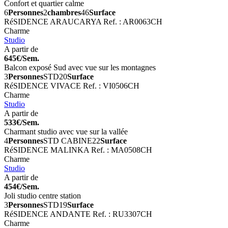
Confort et quartier calme
6
Personnes
2
chambres
46
Surface
RéSIDENCE ARAUCARYA
Ref. : AR0063CH
Charme
Studio
A partir de
645€/Sem.
Balcon exposé Sud avec vue sur les montagnes
3
Personnes
STD
20
Surface
RéSIDENCE VIVACE
Ref. : VI0506CH
Charme
Studio
A partir de
533€/Sem.
Charmant studio avec vue sur la vallée
4
Personnes
STD CABINE
22
Surface
RéSIDENCE MALINKA
Ref. : MA0508CH
Charme
Studio
A partir de
454€/Sem.
Joli studio centre station
3
Personnes
STD
19
Surface
RéSIDENCE ANDANTE
Ref. : RU3307CH
Charme