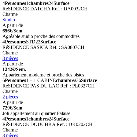
4
Personnes
1
chambres
24
Surface
RéSIDENCE DATCHA
Ref. : DA0032CH
Charme
Studio
A partir de
656€/Sem.
Agréable studio proche des commodités
4
Personnes
STD
22
Surface
RéSIDENCE SASKIA
Ref. : SA0807CH
Charme
3 pièces
A partir de
1242€/Sem.
Appartement moderne et proche des pistes
6
Personnes
1 + 1 CABINE
chambres
36
Surface
RéSIDENCE PAS DU LAC
Ref. : PL0327CH
Charme
2 pièces
A partir de
729€/Sem.
Joli appartement au quartier Falaise
4
Personnes
1
chambres
24
Surface
RéSIDENCE DOUCHKA
Ref. : DK0202CH
Charme
3 pièces