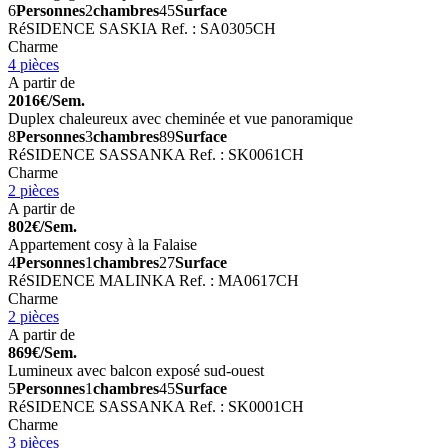
6
Personnes
2
chambres
45
Surface
RéSIDENCE SASKIA
Ref. : SA0305CH
Charme
4 pièces
A partir de
2016€/Sem.
Duplex chaleureux avec cheminée et vue panoramique
8
Personnes
3
chambres
89
Surface
RéSIDENCE SASSANKA
Ref. : SK0061CH
Charme
2 pièces
A partir de
802€/Sem.
Appartement cosy à la Falaise
4
Personnes
1
chambres
27
Surface
RéSIDENCE MALINKA
Ref. : MA0617CH
Charme
2 pièces
A partir de
869€/Sem.
Lumineux avec balcon exposé sud-ouest
5
Personnes
1
chambres
45
Surface
RéSIDENCE SASSANKA
Ref. : SK0001CH
Charme
3 pièces