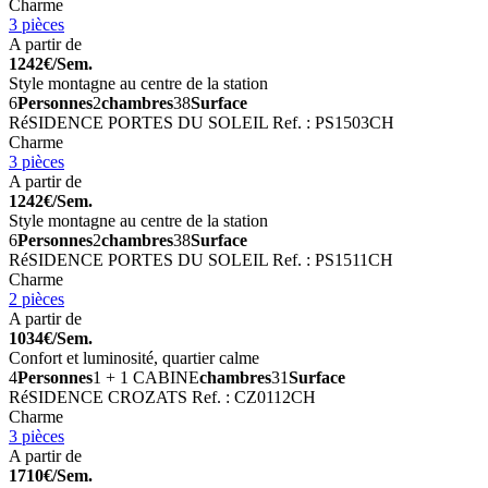
Charme
3 pièces
A partir de
1242€/Sem.
Style montagne au centre de la station
6
Personnes
2
chambres
38
Surface
RéSIDENCE PORTES DU SOLEIL
Ref. : PS1503CH
Charme
3 pièces
A partir de
1242€/Sem.
Style montagne au centre de la station
6
Personnes
2
chambres
38
Surface
RéSIDENCE PORTES DU SOLEIL
Ref. : PS1511CH
Charme
2 pièces
A partir de
1034€/Sem.
Confort et luminosité, quartier calme
4
Personnes
1 + 1 CABINE
chambres
31
Surface
RéSIDENCE CROZATS
Ref. : CZ0112CH
Charme
3 pièces
A partir de
1710€/Sem.