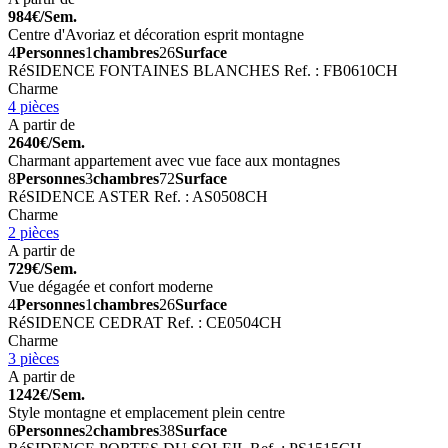
984€/Sem.
Centre d'Avoriaz et décoration esprit montagne
4
Personnes
1
chambres
26
Surface
RéSIDENCE FONTAINES BLANCHES
Ref. : FB0610CH
Charme
4 pièces
A partir de
2640€/Sem.
Charmant appartement avec vue face aux montagnes
8
Personnes
3
chambres
72
Surface
RéSIDENCE ASTER
Ref. : AS0508CH
Charme
2 pièces
A partir de
729€/Sem.
Vue dégagée et confort moderne
4
Personnes
1
chambres
26
Surface
RéSIDENCE CEDRAT
Ref. : CE0504CH
Charme
3 pièces
A partir de
1242€/Sem.
Style montagne et emplacement plein centre
6
Personnes
2
chambres
38
Surface