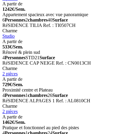
A partir de
1242€/Sem.
Appartement spacieux avec vue panoramique
6
Personnes
2
chambres
40
Surface
RéSIDENCE TILIA
Ref. : TI0507CH
Charme
Studio
A partir de
533€/Sem.
Rénové & plein sud
4
Personnes
STD
21
Surface
RéSIDENCE CAP NEIGE
Ref. : CN0013CH
Charme
2 pièces
A partir de
729€/Sem.
Proximité centre et Plateau
4
Personnes
1
chambres
26
Surface
RéSIDENCE ALPAGES 1
Ref. : AL0810CH
Charme
2 pièces
A partir de
1462€/Sem.
Pratique et fonctionnel au pied des pistes
4
Personnes
1
chambres
24
Surface