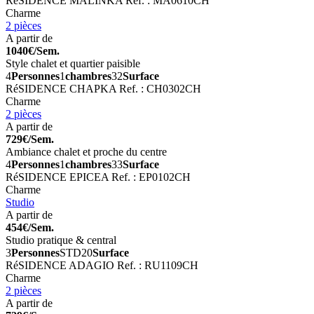
RéSIDENCE MALINKA
Ref. : MA0610CH
Charme
2 pièces
A partir de
1040€/Sem.
Style chalet et quartier paisible
4
Personnes
1
chambres
32
Surface
RéSIDENCE CHAPKA
Ref. : CH0302CH
Charme
2 pièces
A partir de
729€/Sem.
Ambiance chalet et proche du centre
4
Personnes
1
chambres
33
Surface
RéSIDENCE EPICEA
Ref. : EP0102CH
Charme
Studio
A partir de
454€/Sem.
Studio pratique & central
3
Personnes
STD
20
Surface
RéSIDENCE ADAGIO
Ref. : RU1109CH
Charme
2 pièces
A partir de