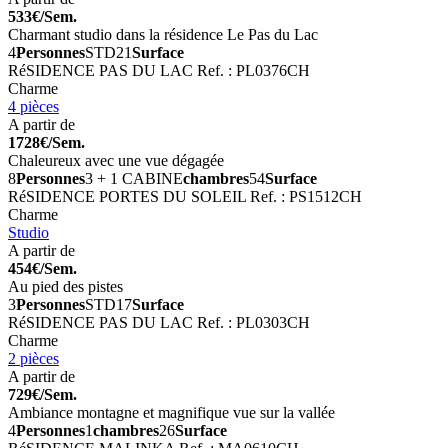
533€/Sem.
Charmant studio dans la résidence Le Pas du Lac
4
Personnes
STD
21
Surface
RéSIDENCE PAS DU LAC
Ref. : PL0376CH
Charme
4 pièces
A partir de
1728€/Sem.
Chaleureux avec une vue dégagée
8
Personnes
3 + 1 CABINE
chambres
54
Surface
RéSIDENCE PORTES DU SOLEIL
Ref. : PS1512CH
Charme
Studio
A partir de
454€/Sem.
Au pied des pistes
3
Personnes
STD
17
Surface
RéSIDENCE PAS DU LAC
Ref. : PL0303CH
Charme
2 pièces
A partir de
729€/Sem.
Ambiance montagne et magnifique vue sur la vallée
4
Personnes
1
chambres
26
Surface