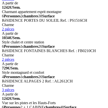
A partir de
1242€/Sem.
Charmant appartement esprit montagne
6
Personnes
2
chambres
38
Surface
RéSIDENCE PORTES DU SOLEIL
Ref. : PS1516CH
Charme
2 pièces
A partir de
1034€/Sem.
Style chalet et centre station
6
Personnes
1
chambres
26
Surface
RéSIDENCE FONTAINES BLANCHES
Ref. : FB0210CH
Charme
2 pièces
A partir de
729€/Sem.
Style montagnard et confort
4
Personnes
1
chambres
26
Surface
RéSIDENCE ALPAGES 2
Ref. : AL2612CH
Charme
3 pièces
A partir de
1242€/Sem.
Vue sur les pistes et les Hauts-Forts
6
Personnes
2 + 1 CABINE
chambres
48
Surface