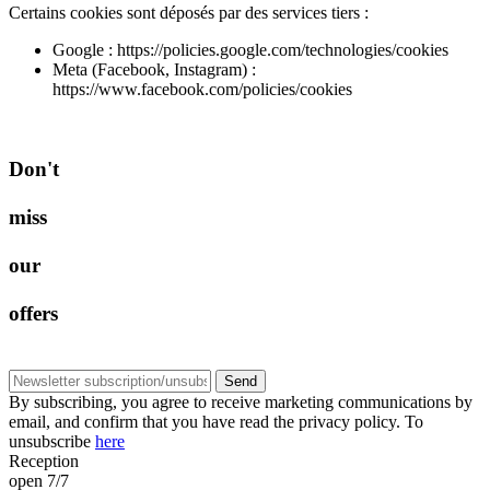
Certains cookies sont déposés par des services tiers :
Google : https://policies.google.com/technologies/cookies
Meta (Facebook, Instagram) :
https://www.facebook.com/policies/cookies
D
o
n
'
t
m
i
s
s
o
u
r
o
f
f
e
r
s
Send
By subscribing, you agree to receive marketing communications by
email, and confirm that you have read the privacy policy. To
unsubscribe
here
Reception
open 7/7